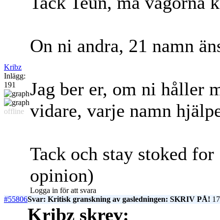
Tack Teun, må vågorna ko
On ni andra, 21 namn änså
Kribz
Inlägg:
Jag ber er, om ni håller 
191
vidare, varje namn hjälp
offline
Tack och stay stoked for 
opinion)
Logga in för att svara
#55806
Svar: Kritisk granskning av gasledningen: SKRIV PÅ!
17
Kribz skrev: