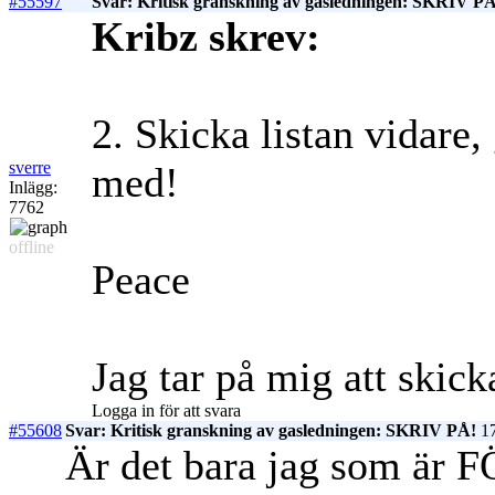
#55597
Svar: Kritisk granskning av gasledningen: SKRIV PÅ
Kribz skrev:
2. Skicka listan vidare,
sverre
med!
Inlägg:
7762
offline
Peace
Jag tar på mig att skick
Logga in för att svara
#55608
Svar: Kritisk granskning av gasledningen: SKRIV PÅ!
17
Är det bara jag som är FÖ