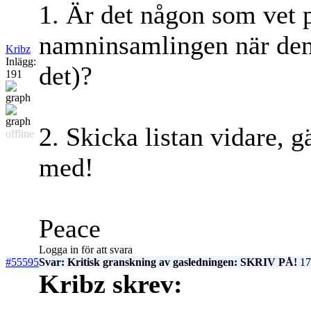
1. Är det någon som vet p
namninsamlingen när den ä
Kribz
Inlägg:
det)?
191
2. Skicka listan vidare, g
offline
med!
Peace
Logga in för att svara
#55595
Svar: Kritisk granskning av gasledningen: SKRIV PÅ!
17
Kribz skrev: