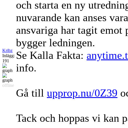
och starta en ny utredni
nuvarande kan anses var
ansvariga har tagit emot
bygger ledningen.
Kribz
Se Kalla Fakta:
anytime.
Inlägg:
191
info.
offline
Gå till
upprop.nu/0Z39
oc
Tack och hoppas vi kan p