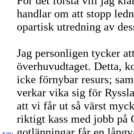
För det första vill jag k
handlar om att stopp ledni
opartisk utredning av des
Jag personligen tycker at
överhuvudtaget. Detta, kor
icke förnybar resurs; samt
verkar vika sig för Ryss
att vi får ut så värst myck
riktigt kass med jobb på
gotlänningar får en långv
Kribz