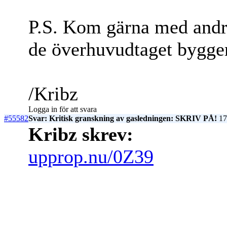
P.S. Kom gärna med andra 
de överhuvudtaget bygger
/Kribz
Logga in för att svara
#55582
Svar: Kritisk granskning av gasledningen: SKRIV PÅ!
17
Kribz skrev:
upprop.nu/0Z39