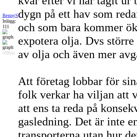
kvar efter vi har tagit ur
dygn på ett hav som redan
BennyS
Inlägg:
och som bara kommer öka
111
expotera olja. Dvs större r
av olja och även mer avg
offline
Att företag lobbar för sin
folk verkar ha viljan att 
att ens ta reda på konsek
gasledning. Det är inte e
transporterna utan hur de