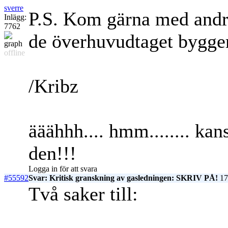
sverre
P.S. Kom gärna med andra 
Inlägg:
7762
de överhuvudtaget bygger
offline
/Kribz
ääähhh.... hmm........ kan
den!!!
Logga in för att svara
#55592
Svar: Kritisk granskning av gasledningen: SKRIV PÅ!
17
Två saker till: