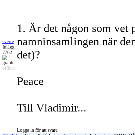
1. Är det någon som vet p
namninsamlingen när den ä
sverre
Inlägg:
det)?
7762
offline
Peace
Till Vladimir...
Logga in för att svara