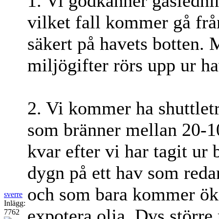
1. Vi godkänner gasledni
vilket fall kommer gå frå
säkert på havets botten. 
miljögifter rörs upp ur h
2. Vi kommer ha shuttlet
som bränner mellan 20-1
kvar efter vi har tagit ur
dygn på ett hav som redan
och som bara kommer öka
sverre
Inlägg:
expotera olja. Dvs större r
7762