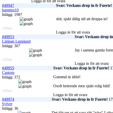
Logga in för att svara
#49947
Svar: Veckans drop in fr Fuerte!
hangten10
Inlägg: 1987
shit, sjukt dålig stil att droppa in!
offline
Logga in för att svara
#49953
Svar: Veckans drop in
Limpan Lappland
Inlägg: 307
Jay i samma gamla form s
offline
Logga in för att svara
#49955
Svar: Veckans drop in fr Fuerte!
17
Castorn
Gammal är äldst!
Inlägg: 372
Osoft beteende men sjukt rolig bild!
offline
Logga in för att svara
#49974
Svar: Veckans drop in fr Fuerte!
17 
Sylver
Inlägg: 36
Det där ser ut att vara rätt "nära" Lo