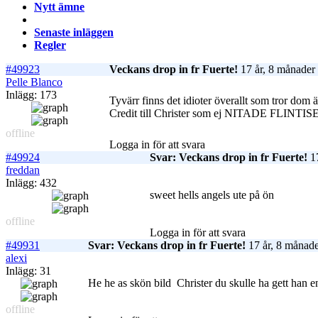
Nytt ämne
Senaste inläggen
Regler
#49923
Veckans drop in fr Fuerte!
17 år, 8 månader
Pelle Blanco
Inlägg: 173
Tyvärr finns det idioter överallt som tror dom äg
Credit till Christer som ej NITADE FLINTI
offline
Logga in för att svara
#49924
Svar: Veckans drop in fr Fuerte!
17
freddan
Inlägg: 432
sweet hells angels ute på ön
offline
Logga in för att svara
#49931
Svar: Veckans drop in fr Fuerte!
17 år, 8 månade
alexi
Inlägg: 31
He he as skön bild
Christer du skulle ha gett han en
offline