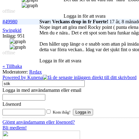
offline
Logga in för att svara
#49980
Svar: Veckans drop in fr Fuerte!
17 år, 8 månad
Nope inget att göra med Rocky point ( punta elena
Swingkid
Men du e nära.. Det e ett spot som bara funkar några
Inlägg: 951
Den håller upp länge o e snabb som attan på insidan
detta var förra veckan.. Idag var det sjukt fint o stor
offline
Logga in för att svara
« Tillbaka
Moderatorer:
Redax
Powered by
Kunena
Logga in med användarnamn eller email
Lösenord
Kom ihåg!
Glömt användarnamn eller lösenord?
Bli medlem!