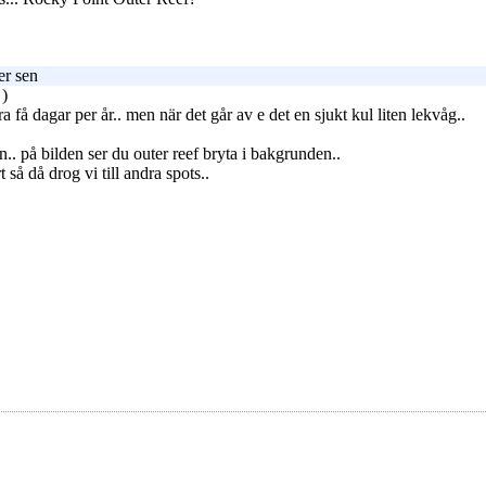
er sen
 )
 få dagar per år.. men när det går av e det en sjukt kul liten lekvåg..
.. på bilden ser du outer reef bryta i bakgrunden..
t så då drog vi till andra spots..