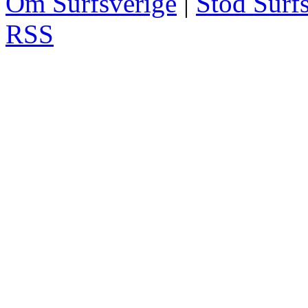
Om Surfsverige
|
Stöd Surf
RSS