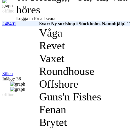
höres
offline
Logga in för att svara
#48401
Svar: Ny surfshop i Stockholm. Namnhjälp!
17
Våga
Revet
Vaxet
Roundhouse
Sillen
Inlägg: 36
Offshore
Guns'n Fishes
offline
Fenan
Brytet