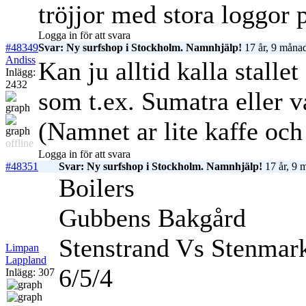
tröjjor med stora loggor 
Logga in för att svara
#48349
Svar: Ny surfshop i Stockholm. Namnhjälp!
17 år, 9 månad
Andiss
Kan ju alltid kalla stallet
Inlägg:
2432
som t.ex. Sumatra eller v
(Namnet ar lite kaffe och
offline
Logga in för att svara
#48351
Svar: Ny surfshop i Stockholm. Namnhjälp!
17 år, 9 
Boilers
Gubbens Bakgård
Stenstrand Vs Stenmar
Limpan
Lappland
6/5/4
Inlägg: 307