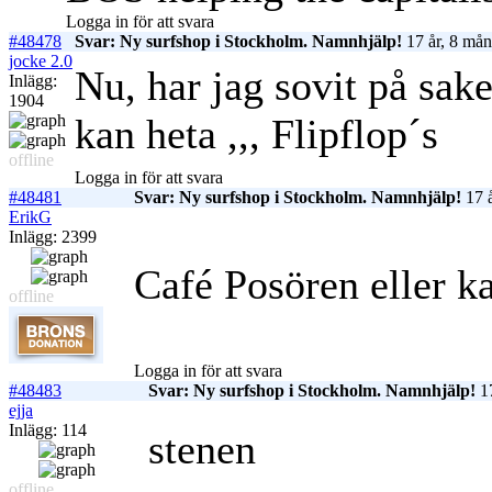
Logga in för att svara
#48478
Svar: Ny surfshop i Stockholm. Namnhjälp!
17 år, 8 mån
jocke 2.0
Nu, har jag sovit på sak
Inlägg:
1904
kan heta ,,, Flipflop´s
offline
Logga in för att svara
#48481
Svar: Ny surfshop i Stockholm. Namnhjälp!
17 å
ErikG
Inlägg: 2399
Café Posören eller 
offline
Logga in för att svara
#48483
Svar: Ny surfshop i Stockholm. Namnhjälp!
17
ejja
Inlägg: 114
stenen
offline