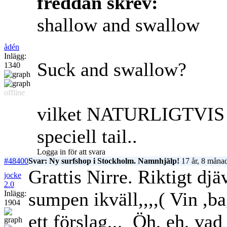
freddan skrev:
shallow and swallow
ådén
Inlägg:
Suck and swallow?
1340
offline
vilket NATURLIGTVIS ba
speciell tail..
Logga in för att svara
#48400
Svar: Ny surfshop i Stockholm. Namnhjälp!
17 år, 8 månad
Grattis Nirre. Riktigt djä
jocke
2.0
sumpen ikväll,,,,( Vin ,
Inlägg:
1904
ett förslag,,,
Öh, eh, vad 