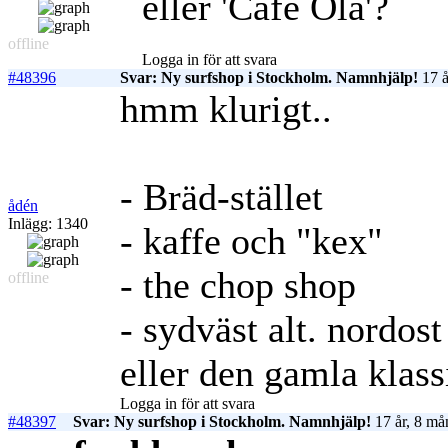
eller 'Café Ola'?
offline
Logga in för att svara
#48396
Svar: Ny surfshop i Stockholm. Namnhjälp!
17 å
hmm klurigt..
- Bräd-stället
ådén
Inlägg: 1340
- kaffe och "kex"
- the chop shop
offline
- sydväst alt. nordost
eller den gamla klass
Logga in för att svara
#48397
Svar: Ny surfshop i Stockholm. Namnhjälp!
17 år, 8 må