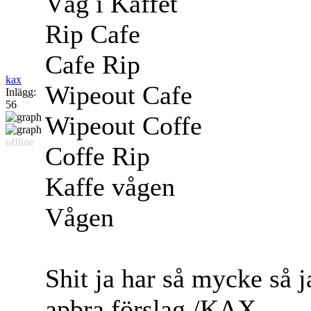
Våg i Kaffet
Rip Cafe
Cafe Rip
kax
Wipeout Cafe
Inlägg:
56
Wipeout Coffe
offline
Coffe Rip
Kaffe vågen
Vågen
Shit ja har så mycke så ja
apbra förslag./KAX