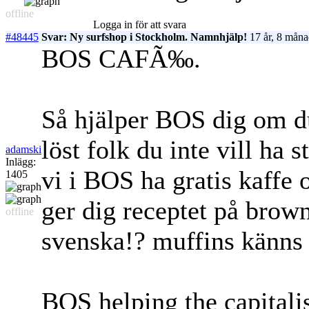
offline
Logga in för att svara
#48445
Svar: Ny surfshop i Stockholm. Namnhjälp!
17 år, 8 måna
BOS CAFÃ‰.
Så hjälper BOS dig om du
löst folk du inte vill ha 
adamski
Inlägg:
vi i BOS ha gratis kaffe 
1405
ger dig receptet på browni
offline
svenska!? muffins känns i
BOS helping the capitali