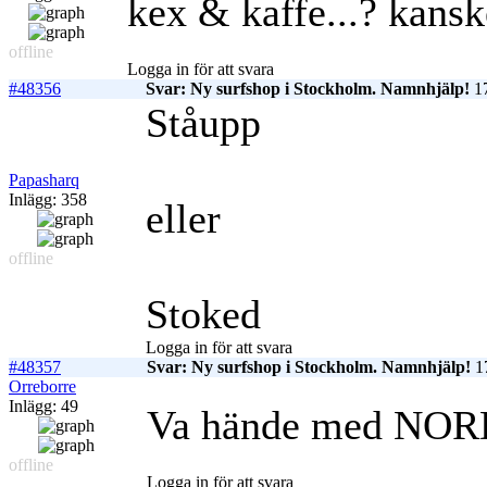
kex & kaffe...? kanske
offline
Logga in för att svara
#48356
Svar: Ny surfshop i Stockholm. Namnhjälp!
17
Ståupp
Papasharq
Inlägg: 358
eller
offline
Stoked
Logga in för att svara
#48357
Svar: Ny surfshop i Stockholm. Namnhjälp!
17
Orreborre
Inlägg: 49
Va hände med NOR
offline
Logga in för att svara