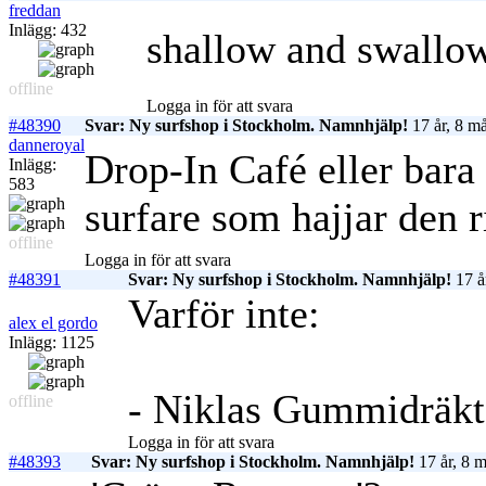
freddan
Inlägg: 432
shallow and swallo
offline
Logga in för att svara
#48390
Svar: Ny surfshop i Stockholm. Namnhjälp!
17 år, 8 m
danneroyal
Drop-In Café eller bara
Inlägg:
583
surfare som hajjar den
offline
Logga in för att svara
#48391
Svar: Ny surfshop i Stockholm. Namnhjälp!
17 å
Varför inte:
alex el gordo
Inlägg: 1125
- Niklas Gummidräkte
offline
Logga in för att svara
#48393
Svar: Ny surfshop i Stockholm. Namnhjälp!
17 år, 8 