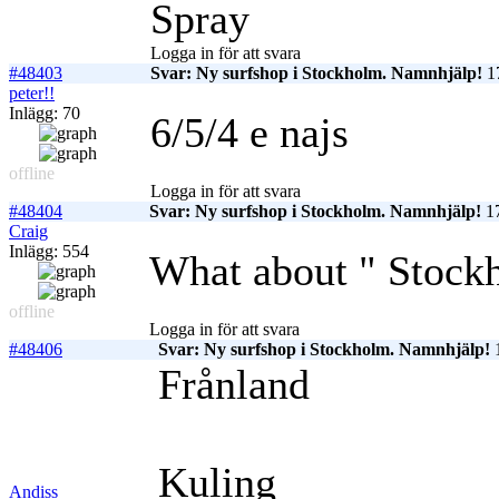
Spray
Logga in för att svara
#48403
Svar: Ny surfshop i Stockholm. Namnhjälp!
17
peter!!
Inlägg: 70
6/5/4 e najs
offline
Logga in för att svara
#48404
Svar: Ny surfshop i Stockholm. Namnhjälp!
17
Craig
Inlägg: 554
What about " Stoc
offline
Logga in för att svara
#48406
Svar: Ny surfshop i Stockholm. Namnhjälp!
1
Frånland
Kuling
Andiss