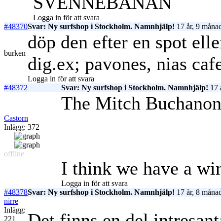
SVENNEBANAN
Logga in för att svara
#48370
Svar: Ny surfshop i Stockholm. Namnhjälp!
17 år, 9 månad
döp den efter en spot ell
burken
dig.ex; pavones, nias caf
Logga in för att svara
#48372
Svar: Ny surfshop i Stockholm. Namnhjälp!
17 
The Mitch Buchanon
Castorn
Inlägg: 372
offline
I think we have a wi
Logga in för att svara
#48378
Svar: Ny surfshop i Stockholm. Namnhjälp!
17 år, 8 månad
nirre
Inlägg:
Det finns en del intresan
221