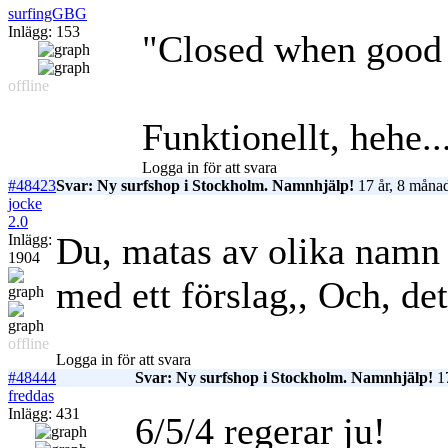
surfingGBG
Inlägg: 153
"Closed when good 
offline
Funktionellt, hehe..
Logga in för att svara
#48423
Svar: Ny surfshop i Stockholm. Namnhjälp!
17 år, 8 månad
jocke
2.0
Du, matas av olika namn 
Inlägg:
1904
med ett förslag,,
Och, det,
offline
Logga in för att svara
#48444
Svar: Ny surfshop i Stockholm. Namnhjälp!
17
freddas
Inlägg: 431
6/5/4 regerar ju!