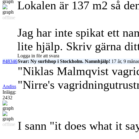
Lokalen är 137 m2 så den
offline
Jag har inte spikat ett n
lite hjälp. Skriv gärna dit
Logga in för att svara
#48346
Svar: Ny surfshop i Stockholm. Namnhjälp!
17 år, 9 måna
"Niklas Malmqvist vagrid
"Nirre's vagridningutrust
Andiss
Inlägg:
2432
I sann "it does what it sa
offline