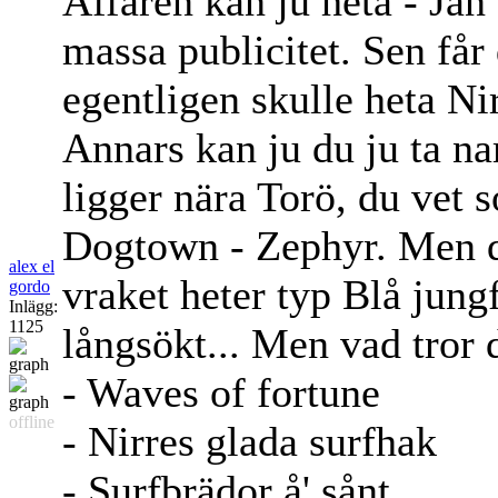
Affären kan ju heta - Jan
massa publicitet. Sen får 
egentligen skulle heta Ni
Annars kan ju du ju ta n
ligger nära Torö, du vet 
Dogtown - Zephyr. Men det
alex el
vraket heter typ Blå jungf
gordo
Inlägg:
1125
långsökt... Men vad tror
- Waves of fortune
offline
- Nirres glada surfhak
- Surfbrädor å' sånt