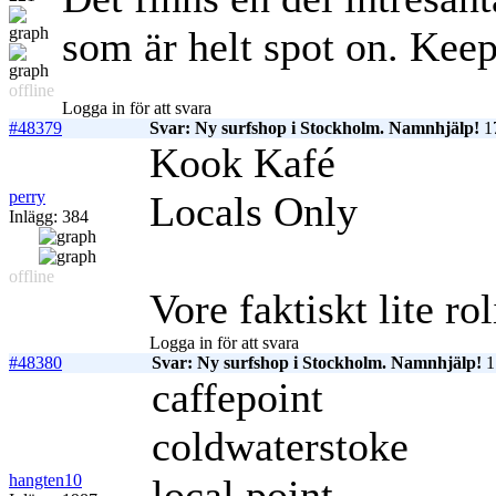
som är helt spot on. Ke
offline
Logga in för att svara
#48379
Svar: Ny surfshop i Stockholm. Namnhjälp!
17
Kook Kafé
perry
Locals Only
Inlägg: 384
offline
Vore faktiskt lite ro
Logga in för att svara
#48380
Svar: Ny surfshop i Stockholm. Namnhjälp!
1
caffepoint
coldwaterstoke
hangten10
local point