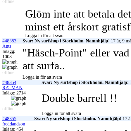
offline
Glöm inte att betala d
minst ett årskort gratisf
Logga in för att svara
#48353
Svar: Ny surfshop i Stockholm. Namnhjälp!
17 år, 9 m
Ants
"Häsch-Point" eller vad 
Inlägg:
1008
att surfa..
offline
Logga in för att svara
#48354
Svar: Ny surfshop i Stockholm. Namnhjälp!
1
RATMAN
Inlägg: 2714
Double barrell !!
offline
Logga in för att svara
#48355
Svar: Ny surfshop i Stockholm. Namnhjälp!
17 å
freddandson
Inlägg: 454