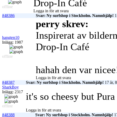
Drop-In Café
offline
Logga in för att svara
#48386
Svar: Ny surfshop i Stockholm. Namnhjälp!
1
perry skrev:
Inspirerat av bilder
hangten10
Inlägg: 1987
Drop-In Café
offline
hahah den var nice
Logga in för att svara
#48387
Svar: Ny surfshop i Stockholm. Namnhjälp!
17 år, 
SharkBoy
Inlägg: 2317
it's so cheesy but Pur
offline
Logga in för att svara
#48388
Svar: Ny surfshop i Stockholm. Namnhjälp!
17