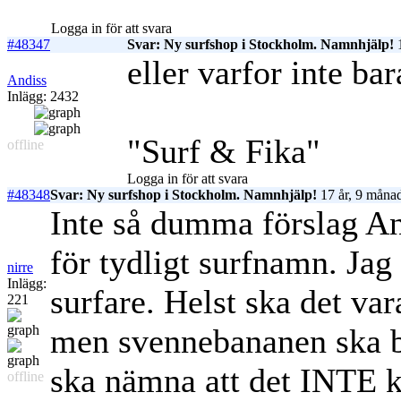
Logga in för att svara
#48347
Svar: Ny surfshop i Stockholm. Namnhjälp!
1
eller varfor inte bar
Andiss
Inlägg: 2432
"Surf & Fika"
offline
Logga in för att svara
#48348
Svar: Ny surfshop i Stockholm. Namnhjälp!
17 år, 9 månad
Inte så dumma förslag And
för tydligt surfnamn. Jag 
nirre
Inlägg:
surfare. Helst ska det var
221
men svennebananen ska ba
ska nämna att det INTE 
offline