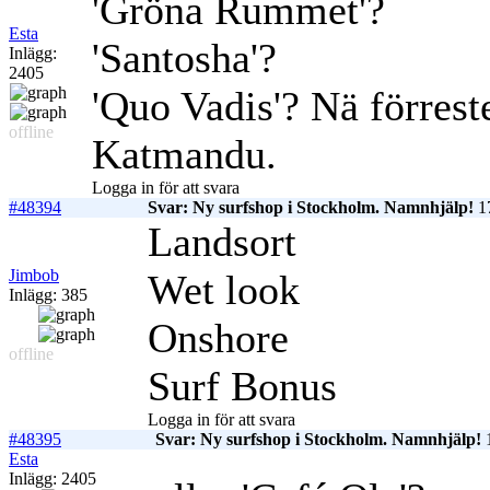
'Gröna Rummet'?
Esta
'Santosha'?
Inlägg:
2405
'Quo Vadis'? Nä förreste
offline
Katmandu.
Logga in för att svara
#48394
Svar: Ny surfshop i Stockholm. Namnhjälp!
17
Landsort
Jimbob
Wet look
Inlägg: 385
Onshore
offline
Surf Bonus
Logga in för att svara
#48395
Svar: Ny surfshop i Stockholm. Namnhjälp!
1
Esta
Inlägg: 2405