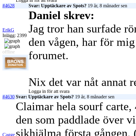
Logga in för att svara
#4628
Svar: Upptäckare av Spots?
19 år, 8 månader sen
Daniel skrev:
Jag tror han surfade rö
ErikG
Inlägg: 2399
den vågen, har för mig
forumet.
offline
Nix det var nåt annat r
Logga in för att svara
#4630
Svar: Upptäckare av Spots?
19 år, 8 månader sen
Claimar hela sourf carte, 
den som paddlade över vi
sikhjälma första gången. (
Cagge