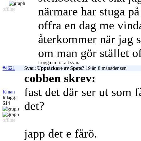
närmare har stuga på 
offline
offra en dag me vind
återkommer när jag stu
om man gör stället of
Logga in för att svara
#4621
Svar: Upptäckare av Spots?
19 år, 8 månader sen
cobben skrev:
fast det där ser ut som f
Kman
Inlägg:
det?
614
offline
japp det e fårö.