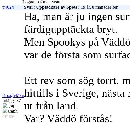
Logga in för att svara
#4624
Svar: Upptäckare av Spots?
19 år, 8 månader sen
Ha, man är ju ingen sur
färdigupptäckta bryt.
Men Spookys på Väddö t
var de första som surfa
Ett rev som sög torrt, 
hittills i Sverige, näst
BoogieMan
Inlägg: 37
ut från land.
Var? Väddö förstås!
offline