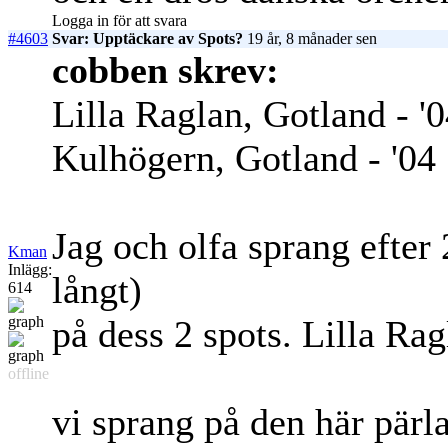
Logga in för att svara
#4603
Svar: Upptäckare av Spots?
19 år, 8 månader sen
cobben skrev:
Lilla Raglan, Gotland - '
Kulhögern, Gotland - '04
Jag och olfa sprang efter
Kman
Inlägg:
långt)
614
på dess 2 spots. Lilla Ragl
offline
vi sprang på den här pärl