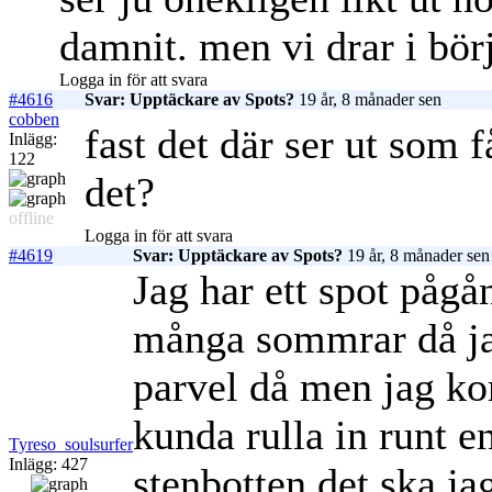
damnit. men vi drar i börj
Logga in för att svara
#4616
Svar: Upptäckare av Spots?
19 år, 8 månader sen
cobben
fast det där ser ut som f
Inlägg:
122
det?
offline
Logga in för att svara
#4619
Svar: Upptäckare av Spots?
19 år, 8 månader sen
Jag har ett spot pågå
många sommrar då jag
parvel då men jag ko
kunda rulla in runt e
Tyreso_soulsurfer
Inlägg: 427
stenbotten det ska j