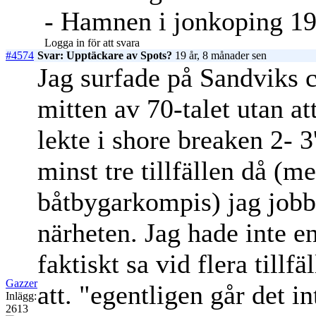
- Hamnen i jonkoping 19
Logga in för att svara
#4574
Svar: Upptäckare av Spots?
19 år, 8 månader sen
Jag surfade på Sandviks
mitten av 70-talet utan at
lekte i shore breaken 2- 3
minst tre tillfällen då (m
båtbygarkompis) jag jobb
närheten. Jag hade inte e
faktiskt sa vid flera till
Gazzer
att. "egentligen går det int
Inlägg:
2613