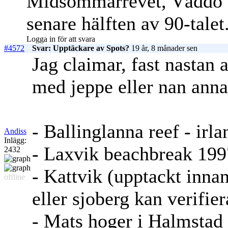
Midsommarrevet, Väddö 
senare hälften av 90-talet
Logga in för att svara
#4572
Svar: Upptäckare av Spots?
19 år, 8 månader sen
Jag claimar, fast nastan 
med jeppe eller nan anna
- Ballinglanna reef - irla
Andiss
Inlägg:
- Laxvik beachbreak 199
2432
- Kattvik (upptackt inna
offline
eller sjoberg kan verifier
- Mats hoger i Halmstad 