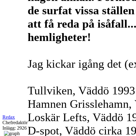
de surfat vissa ställe
att få reda på isåfall.
hemligheter!
Jag kickar igång det (ex
Tullviken, Väddö 1993
Hamnen Grisslehamn,
Loskär Lefts, Väddö 1
Redax
Chefredaktör
D-spot, Väddö cirka 1
Inlägg: 2926