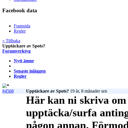
Facebook data
Framsida
Regler
« Tillbaka
Upptäckare av Spots?
Forumverktyg
Nytt ämne
Senaste inläggen
Regler
#4568
Upptäckare av Spots?
19 år, 8 månader sen
Här kan ni skriva om d
upptäcka/surfa anting
någon annan. Förmod