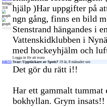
Inlägg:
hjälp )Har uppgifter på at
318
ngn gång, finns en bild 
Stenstrand hängandes i en
offline
Vattenskidklubben i Nynäs
med hockeyhjälm och luf
Logga in för att svara
#4633
Svar: Upptäckare av Spots?
19 år, 8 månader sen
Det gör du rätt i!!
Har ett gammalt tummat ex
bokhyllan. Grym insats!!