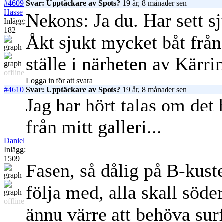
#4609
Svar: Upptäckare av Spots?
19 år, 8 månader sen
Hasse
Nekons: Ja du. Har sett sj
Inlägg:
182
Åkt sjukt mycket båt från 
ställe i närheten av Kärri
offline
Logga in för att svara
#4610
Svar: Upptäckare av Spots?
19 år, 8 månader sen
Jag har hört talas om det
från mitt galleri...
Daniel
Inlägg:
1509
Fasen, så dålig på B-kust
följa med, alla skall söderu
offline
ännu värre att behöva surfa