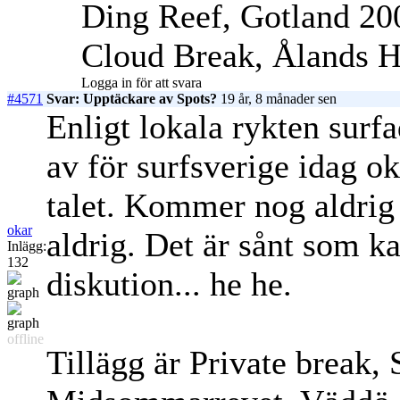
Ding Reef, Gotland 20
Cloud Break, Ålands H
Logga in för att svara
#4571
Svar: Upptäckare av Spots?
19 år, 8 månader sen
Enligt lokala rykten surf
av för surfsverige idag o
talet. Kommer nog aldrig
okar
aldrig. Det är sånt som 
Inlägg:
132
diskution... he he.
offline
Tillägg är Private break,