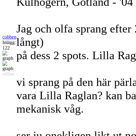
Kulhögern, Gotland - '04
Jag och olfa sprang efter
cobben
långt)
Inlägg:
122
på dess 2 spots. Lilla Ragl
offline
vi sprang på den här pärl
vara Lilla Raglan? kan bar
mekanisk våg.
ser ju onekligen likt ut n