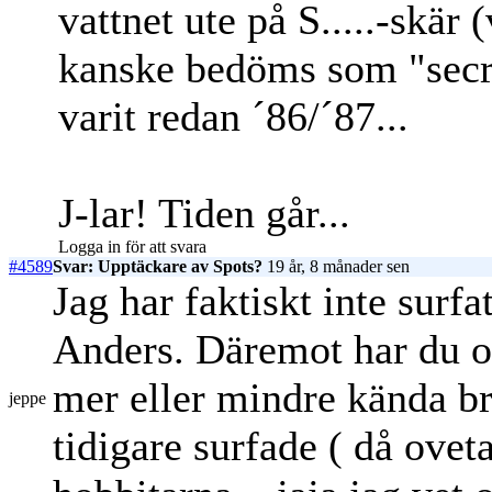
vattnet ute på S.....-skär (
kanske bedöms som "secre
varit redan ´86/´87...
J-lar! Tiden går...
Logga in för att svara
#4589
Svar: Upptäckare av Spots?
19 år, 8 månader sen
Jag har faktiskt inte surf
Anders. Däremot har du o
mer eller mindre kända br
jeppe
tidigare surfade ( då ovet