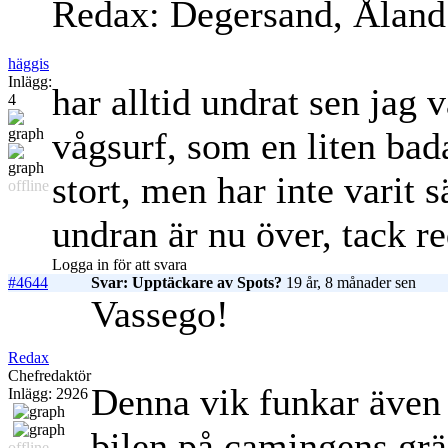
Redax: Degersand, Åland
häggis
Inlägg:
har alltid undrat sen jag 
4
vågsurf, som en liten bad
stort, men har inte varit 
offline
undran är nu över, tack r
Logga in för att svara
#4644
Svar: Upptäckare av Spots?
19 år, 8 månader sen
Vassego!
Redax
Chefredaktör
Denna vik funkar även 
Inlägg: 2926
bilen på camingens grä
offline