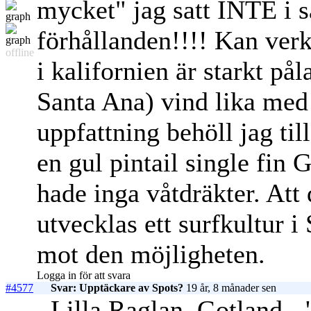
mycket" jag satt INTE i 
förhållanden!!!! Kan ve
offline
i kalifornien är starkt på
Santa Ana) vind lika med
uppfattning behöll jag til
en gul pintail single fin
hade inga våtdräkter. Att
utvecklas ett surfkultur i
mot den möjligheten.
Logga in för att svara
#4577
Svar: Upptäckare av Spots?
19 år, 8 månader sen
Lilla Raglan, Gotland - 