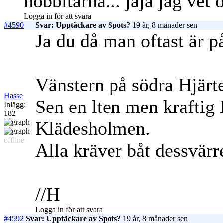
hobbitarna... jaja jag vet 
Logga in för att svara
#4590
Svar: Upptäckare av Spots?
19 år, 8 månader sen
Ja du då man oftast är på
Vänstern på södra Hjärt
Hasse
Sen en lten men krafti
Inlägg:
182
Klädesholmen.
offline
Alla kräver båt dessvärr
//H
Logga in för att svara
#4592
Svar: Upptäckare av Spots?
19 år, 8 månader sen