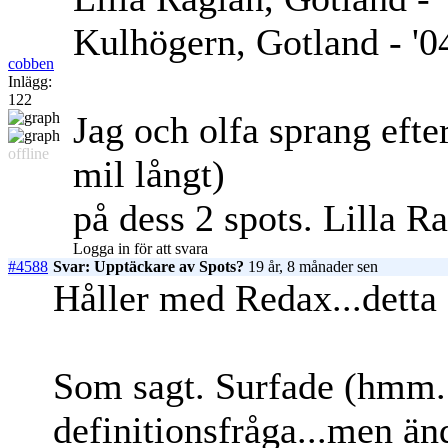
Kulhögern, Gotland - '0
cobben
Inlägg:
122
Jag och olfa sprang efte
offline
mil långt)
på dess 2 spots. Lilla Ra
Logga in för att svara
#4588
Svar: Upptäckare av Spots?
19 år, 8 månader sen
Håller med Redax...detta 
Som sagt. Surfade (hmm...
definitionsfråga...men änd