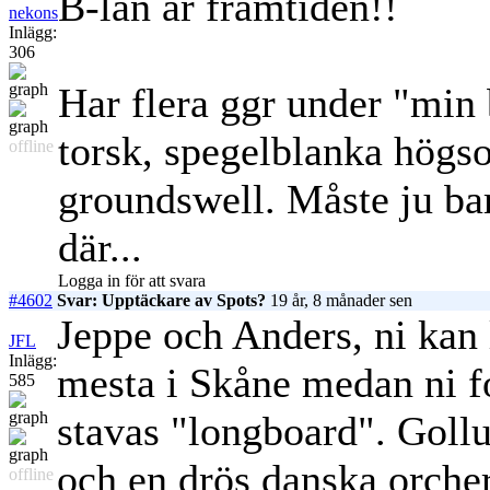
B-län är framtiden!!
nekons
Inlägg:
306
Har flera ggr under "min 
torsk, spegelblanka hög
offline
groundswell. Måste ju bar
där...
Logga in för att svara
#4602
Svar: Upptäckare av Spots?
19 år, 8 månader sen
Jeppe och Anders, ni kan 
JFL
Inlägg:
mesta i Skåne medan ni f
585
stavas "longboard". Goll
och en drös danska orcher
offline