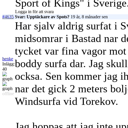
Sport of Kings" i Sverig
Logga in för att svara
#4635
Svar: Upptäckare av Spots?
19 år, 8 månader sen
Har sjalv aldrig surfat i
midsomrar i Bastad nar de
tycket var fina vagor mot
henke
boddy surfa dar. Jag sku
Inlägg:
40
ocksa. Sen kommer jag iha
nar det gick 2 meters bol
offline
Windsurfa vid Torekov.
Jag hoppas att jag inte up