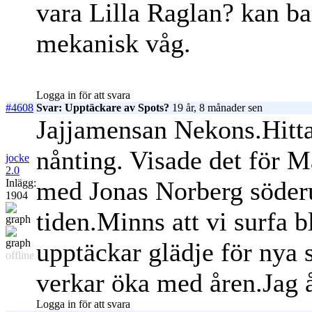
vara Lilla Raglan? kan bar
mekanisk våg.
Logga in för att svara
#4608
Svar: Upptäckare av Spots?
19 år, 8 månader sen
Jajjamensan Nekons.Hitta
nånting. Visade det för 
jocke
2.0
med Jonas Norberg söder
Inlägg:
1904
tiden.Minns att vi surfa 
upptäckar glädje för nya s
offline
verkar öka med åren.Jag 
Logga in för att svara