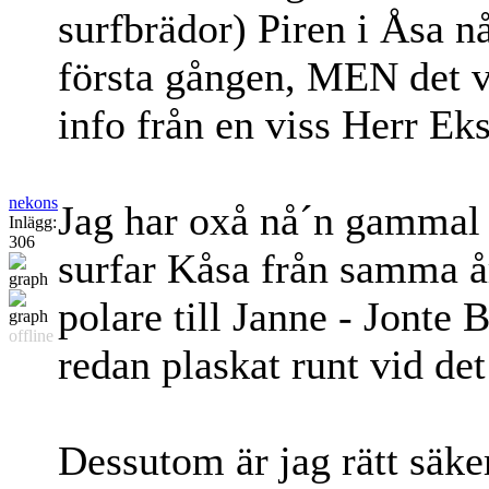
surfbrädor) Piren i Åsa 
första gången, MEN det va
info från en viss Herr Eks
nekons
Jag har oxå nå´n gamma
Inlägg:
306
surfar Kåsa från samma år
polare till Janne - Jonte
offline
redan plaskat runt vid det
Dessutom är jag rätt säker