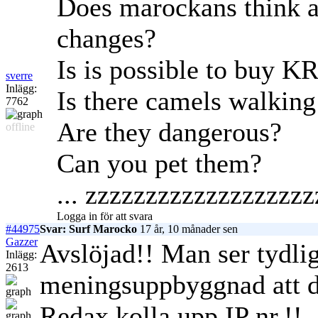
Does marockans think a 
changes?
Is is possible to buy 
sverre
Inlägg:
Is there camels walking 
7762
Are they dangerous?
offline
Can you pet them?
... zzzzzzzzzzzzzzzzzzzzz
Logga in för att svara
#44975
Svar: Surf Marocko
17 år, 10 månader sen
Gazzer
Avslöjad!! Man ser tydlig
Inlägg:
2613
meningsuppbyggnad att de
Redax kolla upp IP nr.!!