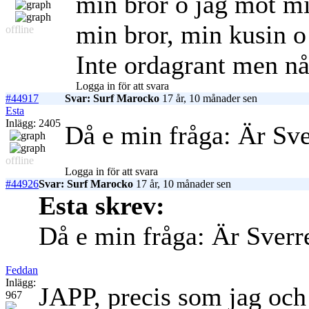
min bror o jag mot m
min bror, min kusin o
offline
Inte ordagrant men nå
Logga in för att svara
#44917
Svar: Surf Marocko
17 år, 10 månader sen
Esta
Inlägg: 2405
Då e min fråga: Är Sv
offline
Logga in för att svara
#44926
Svar: Surf Marocko
17 år, 10 månader sen
Esta skrev:
Då e min fråga: Är Sverr
Feddan
Inlägg:
JAPP, precis som jag och
967