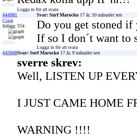
offline
Logga in för att svara
#44981
Svar: Surf Marocko
17 år, 10 månader sen
Craig
Do you get stoned if
Inlägg: 554
If so I don´t want to 
offline
Logga in för att svara
#45668
Svar: Surf Marocko
17 år, 9 månader sen
sverre skrev:
Well, LISTEN UP EVER
I JUST CAME HOME F
WARNING !!!!