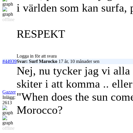
i världen som kan surfa, 
offline
RESPEKT
Logga in för att svara
#44939
Svar: Surf Marocko
17 år, 10 månader sen
Nej, nu tycker jag vi all
skiter i att komma .. el
Gazzer
"When does the sun come 
Inlägg:
2613
Morocco?
offline