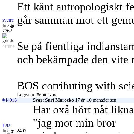
Ett känt antropologiskt fe
går samman mot ett geme
sverre
Inlägg:
7762
Se på fientliga indians
offline
och bekämpade den vite
BOS cotributing with scie
Logga in för att svara
#44916
Svar: Surf Marocko
17 år, 10 månader sen
Har oxå hört nåt likna
"jag mot min bror
Esta
Inlägg: 2405