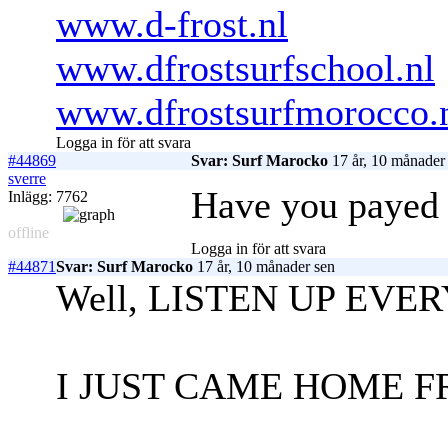
www.d-frost.nl
www.dfrostsurfschool.nl
www.dfrostsurfmorocco.
Logga in för att svara
#44869
Svar: Surf Marocko
17 år, 10 månader
sverre
Have you payed f
Inlägg: 7762
offline
Logga in för att svara
#44871
Svar: Surf Marocko
17 år, 10 månader sen
Well, LISTEN UP EVER
I JUST CAME HOME F