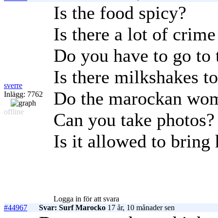
Is the food spicy?
Is there a lot of crim
Do you have to go to
Is there milkshakes t
sverre
Do the marockan wome
Inlägg: 7762
offline
Can you take photos?
Is it allowed to brin
Logga in för att svara
#44967
Svar: Surf Marocko
17 år, 10 månader sen