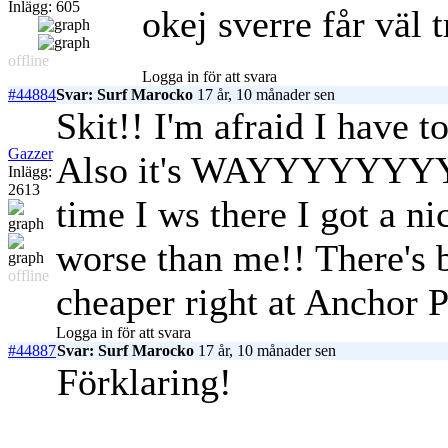
Inlägg: 605
okej sverre får väl t
offline
Logga in för att svara
#44884
Svar: Surf Marocko
17 år, 10 månader sen
Skit!! I'm afraid I have t
Gazzer
Also it's WAYYYYYYYYY t
Inlägg:
2613
time I ws there I got a ni
worse than me!! There's b
offline
cheaper right at Anchor P
Logga in för att svara
#44887
Svar: Surf Marocko
17 år, 10 månader sen
Förklaring!