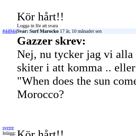
Kör hårt!!
Logga in för att svara
#44944
Svar: Surf Marocko
17 år, 10 månader sen
Gazzer skrev:
Nej, nu tycker jag vi all
skiter i att komma .. el
"When does the sun come 
Morocco?
sverre
Kör hårt!!
Inlägg: