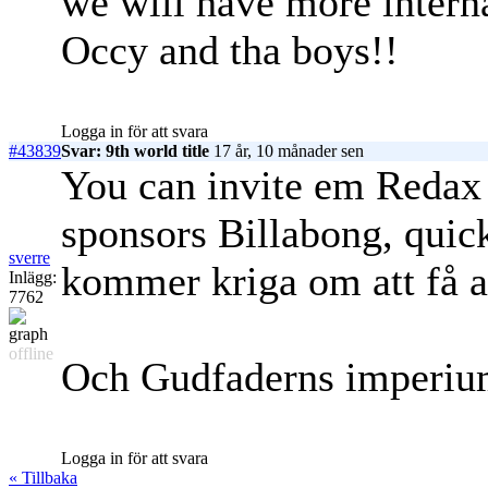
we will have more interna
Occy and tha boys!!
Logga in för att svara
#43839
Svar: 9th world title
17 år, 10 månader sen
You can invite em Redax a
sponsors Billabong, quic
sverre
kommer kriga om att få a
Inlägg:
7762
offline
Och Gudfaderns imperium
Logga in för att svara
« Tillbaka