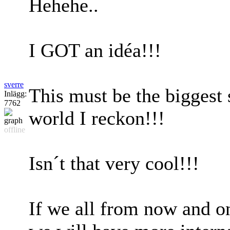
Hehehe..
I GOT an idéa!!!
sverre
This must be the biggest
Inlägg:
7762
world I reckon!!!
offline
Isn´t that very cool!!!
If we all from now and on