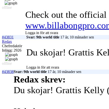
offline
Check out the officia
www.billabongpro.co
Logga in för att svara
#43831
Svar: 9th world title
17 år, 10 månader sen
Redax
Chefredaktör
Du skojar! Grattis Kel
Inlägg: 2926
offline
Logga in för att svara
#43838
Svar: 9th world title
17 år, 10 månader sen
Redax skrev:
Du skojar! Grattis Kelly 