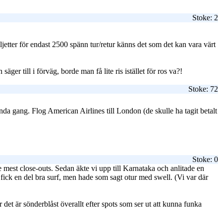
Stoke: 2
iljetter för endast 2500 spänn tur/retur känns det som det kan vara värt
er till i förväg, borde man få lite ris istället för ros va?!
Stoke: 72
nda gang. Flog American Airlines till London (de skulle ha tagit betalt
Stoke: 0
e mest close-outs. Sedan äkte vi upp till Karnataka och anlitade en
ick en del bra surf, men hade som sagt otur med swell. (Vi var där
 det är sönderblåst överallt efter spots som ser ut att kunna funka