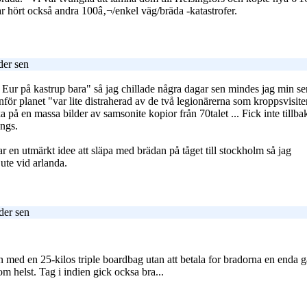
r hört också andra 100â‚¬/enkel väg/bräda -katastrofer.
der sen
ur på kastrup bara" så jag chillade några dagar sen mindes jag min senast
för planet "var lite distraherad av de två legionärerna som kroppsvisi
 på en massa bilder av samsonite kopior från 70talet ... Fick inte tillba
ongs.
ar en utmärkt idee att släpa med brädan på tåget till stockholm så jag
ute vid arlanda.
der sen
en med en 25-kilos triple boardbag utan att betala for bradorna en enda g
om helst. Tag i indien gick ocksa bra...