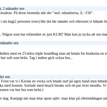
r, 2 månader sen
ssabon. På deras hemsida står det "surf, utlandsresa, â‚¬150".
 i sin bag(2 personer reser) blir det lite mindre och eftersom vi hittade b
na. Någon som har erfarenhet av just KLM? Man kan ju tycka att om man säg
 månader sen
 Indien med en 25-kilos triple boardbag utan att betala for bradorna en e
hur soft som helst. Tag i indien gick ocksa bra...
der sen
l. Forst var vi i Kerala en vecka och letade surf på egen hand men hittad
ka med honom. Surfade mest beach breaks och ett par river mouths. Vi f
eanen var hur bra som helst.)
je dag. Knepigt när man letar spots själv: man letar på eftermiddagen när