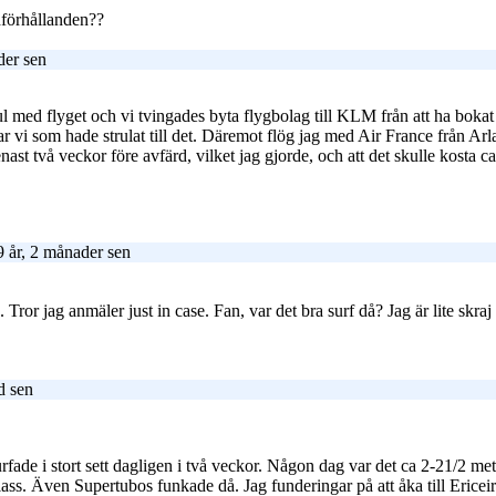
dförhållanden??
der sen
l med flyget och vi tvingades byta flygbolag till KLM från att ha bokat
 var vi som hade strulat till det. Däremot flög jag med Air France från A
ast två veckor före avfärd, vilket jag gjorde, och att det skulle kosta c
 år, 2 månader sen
ror jag anmäler just in case. Fan, var det bra surf då? Jag är lite skraj at
d sen
 Surfade i stort sett dagligen i två veckor. Någon dag var det ca 2-21/2 m
lass. Även Supertubos funkade då. Jag funderingar på att åka till Ericeira