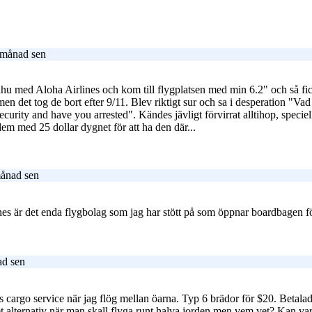
 månad sen
hu med Aloha Airlines och kom till flygplatsen med min 6.2" och så fick
n det tog de bort efter 9/11. Blev riktigt sur och sa i desperation "Vad
l security and have you arrested". Kändes jävligt förvirrat alltihop, spec
dem med 25 dollar dygnet för att ha den där...
månad sen
es är det enda flygbolag som jag har stött på som öppnar boardbagen för 
ad sen
 cargo service när jag flög mellan öarna. Typ 6 brädor för $20. Betalade
t alternativ när man skall flyga runt halva jorden men vem vet? Kan vara