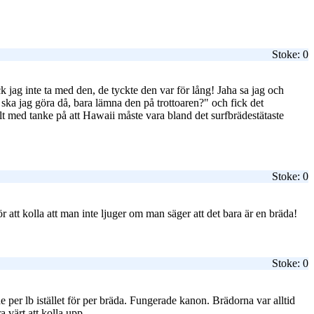
Stoke: 0
 jag inte ta med den, de tyckte den var för lång! Jaha sa jag och
 ska jag göra då, bara lämna den på trottoaren?" och fick det
iellt med tanke på att Hawaii måste vara bland det surfbrädestätaste
Stoke: 0
att kolla att man inte ljuger om man säger att det bara är en bräda!
Stoke: 0
 per lb istället för per bräda. Fungerade kanon. Brädorna var alltid
 värt att kolla upp.