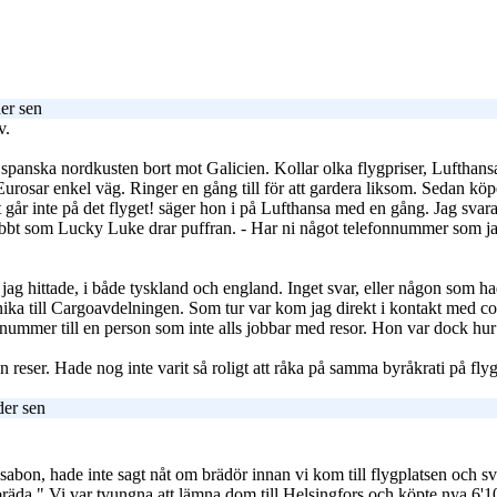
er sen
v.
fa spanska nordkusten bort mot Galicien. Kollar olka flygpriser, Lufthan
rosar enkel väg. Ringer en gång till för att gardera liksom. Sedan köper 
 går inte på det flyget! säger hon i på Lufthansa med en gång. Jag svara
bbt som Lucky Luke drar puffran. - Har ni något telefonnummer som jag 
ag hittade, i både tyskland och england. Inget svar, eller någon som ha
sonika till Cargoavdelningen. Som tur var kom jag direkt i kontakt med co
nummer till en person som inte alls jobbar med resor. Hon var dock hur so
eser. Hade nog inte varit så roligt att råka på samma byråkrati på flyg
der sen
bon, hade inte sagt nåt om brädör innan vi kom till flygplatsen och sv
bräda." Vi var tvungna att lämna dom till Helsingfors och köpte nya 6'1