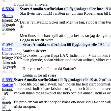
offline
Logga in för att svara
#15924
Svar: Anmäla surfbrädan till flygbolaget eller inte
19 å
Ska flyga med KLM i mitten av juli från Köpenhamn till Li
$hades
Inlägg: 297
Det är rätt svettigt tycker jag! Men va fan, stoppar man två
det.
offline
Men finns det chans tyill att slippa betala, tar jag den gär
Logga in för att svara
#15941
Svar: Anmäla surfbrädan till flygbolaget elle
19 år, 2
Redax
Staffan skrev:
Chefredaktör
Lyckades nyligen flyga LAX-Indien t.o.r. + lite inrikes i
Inlägg: 2926
men glomde) sedan vidare med indian airlines, vliket var 
Hur var surfet i Indien då Staffan?
offline
Logga in för att svara
#15951
Svar: Anmäla surfbrädan till flygbolaget elle
19 år, 2 måna
Vi hade lite otur med swell, men indien har helt klart potentia
Staffan
amerikansk-indisk hare krishna-surfguide och åkte runt en vec
Inlägg:
veckan innan mega swellet när indo och allt annat i Indiska oc
105
Ett problem var att det började blåsa on-shore vid 11-tiden var
nästa morgon.