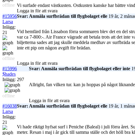
offline
Vi surfade endast västkusten. Ostkusten kanske har bättre vin
Logga in för att svara
#15956
Svar: Anmäla surfbrädan till flygbolaget elle
19 år, 2 måna
Larsa
Inlägg:
Vid hemfärd från Lissabon förra sommaren blev det en del stru
21
var ca 7-800:-. Air France vägrade att betala trots att det inte
biljetterna sades att jag skulle meddela medhav av surfbräda sen
inte ett pip om någon avgift för brädan.
offline
Logga in för att svara
#15996
Svar: Anmäla surfbrädan till flygbolaget eller inte
19
$hades
Inlägg: 297
Allright, fan vilken tur. kan ju hoppas på något liknande. T
offline
Logga in för att svara
#16038
Svar: Anmäla surfbrädan till flygbolaget elle
19 år, 1 måna
Larsa
Inlägg:
21
Vi hade riktigt hyfsat surf i Peniche (Baleal) i juli förra året.
meter. Resan i maj i år gick till samma ställe och det höll bra k