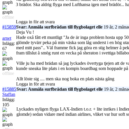
3 brädor. Ska aldrig flyga med Lufthansa igen med brädör... ha
offline
Logga in för att svara
#15859
Svar: Anmäla surfbrädan till flygbolaget elle
19 år, 2 måna
Deja Vu !
Hade oxå fått ett muntligt "Ja de är inga problem hosta upp 50 E
arnet
glömde tyvärr peka på min väska som låg underst i en hög utan
Inlägg:
med mitt pass".. Väl framme fick jag göra en stig helmer å peka
67
fram tillslut å smög runt en vecka på sheraton i svettiga billab
Ville ju ha med brädan så jag lyckades övertyga tjejen att de v
kunde sneaka lite plats i en kompis boardbag som hoppade på 
offline
Allt löste sig .... men ska nog boka en plats nästa gång
Logga in för att svara
#15885
Svar: Anmäla surfbrädan till flygbolaget elle
19 år, 2 måna
Staffan
Inlägg:
105
Lyckades nyligen flyga LAX-Indien t.o.r. + lite inrikes i Indi
glomde) sedan vidare med indian airlines, vliket var hur soft s