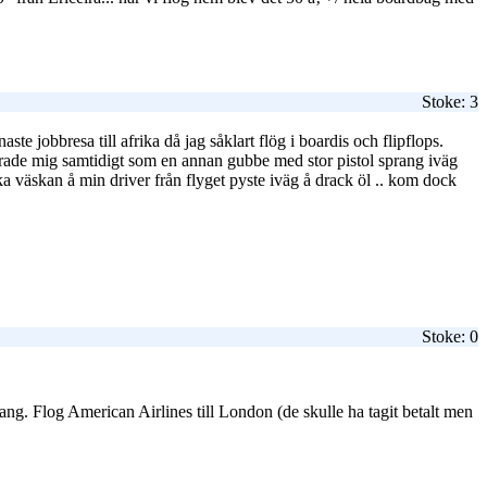
Stoke: 3
e jobbresa till afrika då jag såklart flög i boardis och flipflops.
terade mig samtidigt som en annan gubbe med stor pistol sprang iväg
ka väskan å min driver från flyget pyste iväg å drack öl .. kom dock
Stoke: 0
ang. Flog American Airlines till London (de skulle ha tagit betalt men