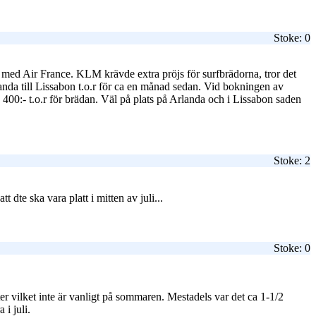
Stoke: 0
 med Air France. KLM krävde extra pröjs för surfbrädorna, tror det
rlanda till Lissabon t.o.r för ca en månad sedan. Vid bokningen av
a 400:- t.o.r för brädan. Väl på plats på Arlanda och i Lissabon saden
Stoke: 2
t dte ska vara platt i mitten av juli...
Stoke: 0
eter vilket inte är vanligt på sommaren. Mestadels var det ca 1-1/2
 i juli.