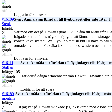
offline
Logga in för att svara
#16109
Svar: Anmäla surfbrädan till flygbolaget eller inte
19 år, 1
Stenk
Inlägg:
Var med om det på Hawaii i julas. Skulle åka till Maui från Oa
21
frågade om det fanns någon möjlighet att lämna den i storage me
konstruktiva svaret: "Well, you do that sir but I'll have to cal
området i världen. Fick åka taxi till ett best western och muta 
offline
Logga in för att svara
#16111
Svar: Anmäla surfbrädan till flygbolaget elle
19 år, 1 
Staffan
Inlägg: 105
Har också dåliga erfarenheter från Hawaii: Hawaiian airlin
offline
Logga in för att svara
#16189
Svar: Anmäla surfbrädan till flygbolaget elle
19 år, 1 mån
montana
Inlägg:
Sist jag var på Hawaii skickade jag leksakerna med Aloha airs
7
framme före mig. Säkert lite dyrare nu. Det är antagligen inge