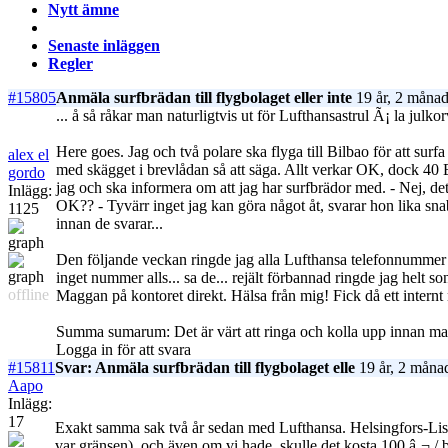
Nytt ämne
Senaste inläggen
Regler
#15805
Anmäla surfbrädan till flygbolaget eller inte
19 år, 2 månad
... å så råkar man naturligtvis ut för Lufthansastrul Ã¡ la julkor
Here goes. Jag och två polare ska flyga till Bilbao för att sur
alex el
med skägget i brevlådan så att säga. Allt verkar OK, dock 40 Eu
gordo
jag och ska informera om att jag har surfbrädor med. - Nej, det
Inlägg:
OK?? - Tyvärr inget jag kan göra något åt, svarar hon lika sna
1125
innan de svarar...
Den följande veckan ringde jag alla Lufthansa telefonnummer j
inget nummer alls... sa de... rejält förbannad ringde jag helt 
offline
Maggan på kontoret direkt. Hälsa från mig! Fick då ett internt 
Summa sumarum: Det är värt att ringa och kolla upp innan man r
Logga in för att svara
#15811
Svar: Anmäla surfbrädan till flygbolaget elle
19 år, 2 måna
Aapo
Inlägg:
17
Exakt samma sak två år sedan med Lufthansa. Helsingfors-Lissa
var gränsen), och även om vi hade, skulle det kosta 100 â‚¬ / 