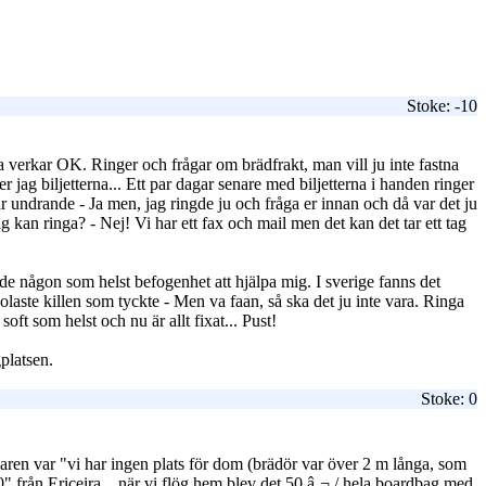
Stoke: -10
sa verkar OK. Ringer och frågar om brädfrakt, man vill ju inte fastna
jag biljetterna... Ett par dagar senare med biljetterna i handen ringer
r undrande - Ja men, jag ringde ju och fråga er innan och då var det ju
kan ringa? - Nej! Vi har ett fax och mail men det kan det tar ett tag
de någon som helst befogenhet att hjälpa mig. I sverige fanns det
olaste killen som tyckte - Men va faan, så ska det ju inte vara. Ringa
ft som helst och nu är allt fixat... Pust!
platsen.
Stoke: 0
aren var "vi har ingen plats för dom (brädör var över 2 m långa, som
0"
från Ericeira... när vi flög hem blev det 50 â‚¬ / hela boardbag med