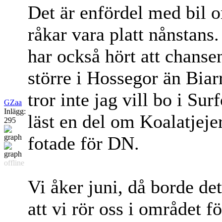
Det är enfördel med bil o
råkar vara platt nånstans.
har också hört att chansen
större i Hossegor än Biarr
tror inte jag vill bo i Su
GZaa
Inlägg:
läst en del om Koalatjeje
295
fotade för DN.
offline
Vi åker juni, då borde det
att vi rör oss i området 