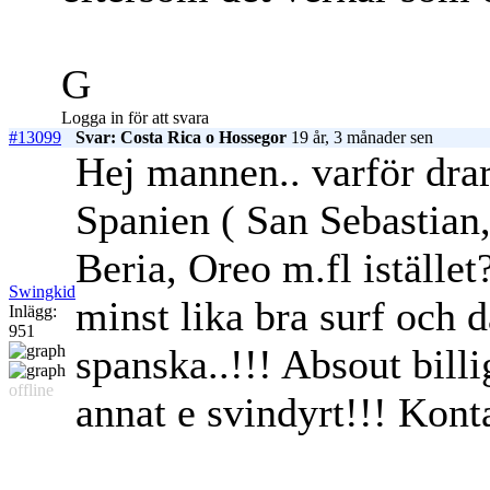
G
Logga in för att svara
#13099
Svar: Costa Rica o Hossegor
19 år, 3 månader sen
Hej mannen.. varför drar
Spanien ( San Sebastian
Beria, Oreo m.fl istället
Swingkid
minst lika bra surf och 
Inlägg:
951
spanska..!!! Absout billi
offline
annat e svindyrt!!! Kont