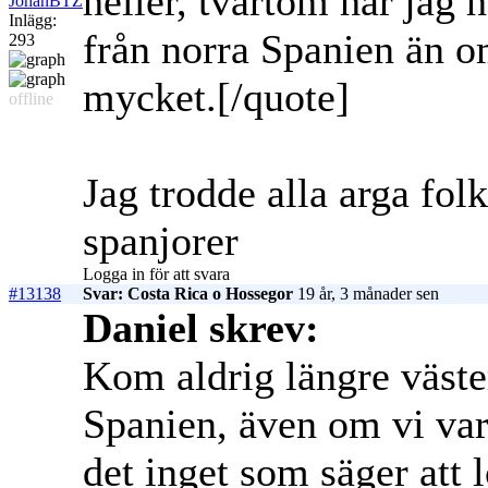
heller, tvärtom har jag 
JohanBTZ
Inlägg:
från norra Spanien än o
293
mycket.[/quote]
offline
Jag trodde alla arga fol
spanjorer
Logga in för att svara
#13138
Svar: Costa Rica o Hossegor
19 år, 3 månader sen
Daniel skrev:
Kom aldrig längre väste
Spanien, även om vi var 
det inget som säger att l