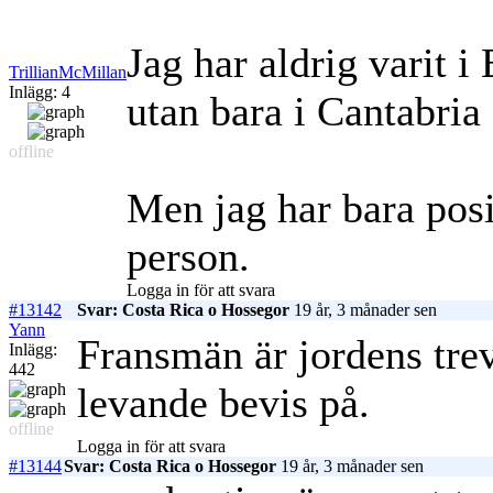
Jag har aldrig varit i
TrillianMcMillan
Inlägg: 4
utan bara i Cantabri
offline
Men jag har bara posit
person.
Logga in för att svara
#13142
Svar: Costa Rica o Hossegor
19 år, 3 månader sen
Yann
Fransmän är jordens trevl
Inlägg:
442
levande bevis på.
offline
Logga in för att svara
#13144
Svar: Costa Rica o Hossegor
19 år, 3 månader sen