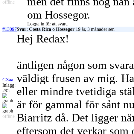
men det finns nog nån 
offline
om Hossegor.
Logga in för att svara
#13097
Svar: Costa Rica o Hossegor
19 år, 3 månader sen
Hej Redax!
äntligen någon som svarar
väldigt frusen av mig. Ha
GZaa
Inlägg:
eller mindre tvetidiga stä
295
är för gammal för sånt nu
Biarritz då. Det ligger när
offline
eftersom det verkar som o