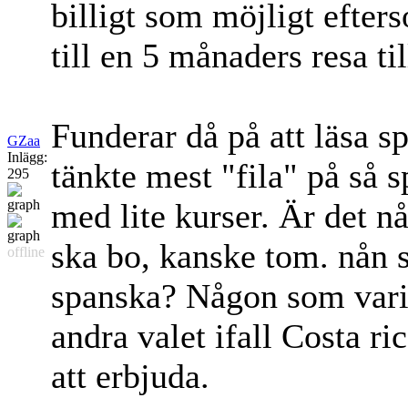
billigt som möjligt efter
till en 5 månaders resa ti
Funderar då på att läsa s
GZaa
Inlägg:
tänkte mest "fila" på så
295
med lite kurser. Är det 
ska bo, kanske tom. nån s
offline
spanska? Någon som vari
andra valet ifall Costa r
att erbjuda.