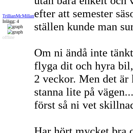
utan bara enkelt och v
efter att semester sä
TrillianMcMillan
Inlägg: 4
ställen kunde man surf
offline
Om ni ändå inte tänkt 
flyga dit och hyra bil
2 veckor. Men det är k
stanna lite på vägen.
först så ni vet skillna
Har hört mycket bra 