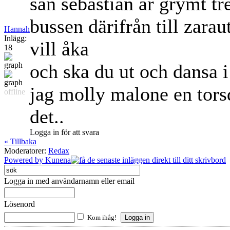
san sebastian är grymt trev
bussen därifrån till zaraut
Hannah
Inlägg:
vill åka
18
och ska du ut och dansa 
jag molly malone en tors
offline
det..
Logga in för att svara
« Tillbaka
Moderatorer:
Redax
Powered by
Kunena
Logga in med användarnamn eller email
Lösenord
Kom ihåg!