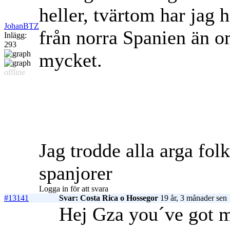
heller, tvärtom har jag 
JohanBTZ
från norra Spanien än o
Inlägg:
293
mycket.
offline
Jag trodde alla arga fol
spanjorer
Logga in för att svara
#13141
Svar: Costa Rica o Hossegor
19 år, 3 månader sen
Hej Gza you´ve got m