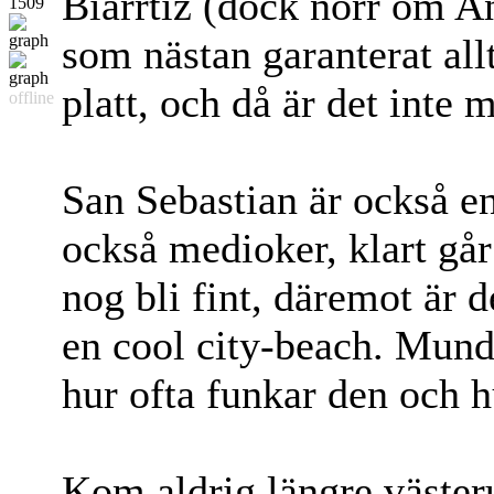
Biarrtiz (dock norr om Ang
1509
som nästan garanterat all
platt, och då är det inte 
offline
San Sebastian är också en
också medioker, klart går
nog bli fint, däremot är 
en cool city-beach. Munda
hur ofta funkar den och h
Kom aldrig längre västeru