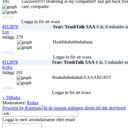
Gazzeerrr!!!! Hollering at my compatriot! Just got back fr
191
care, compadre.
offline
Logga in för att svara
#112879
Svar: TrashTalk SAA
6 år, 8 månader s
Lee
Inlägg: 279
Haahhhahahhahahaaa
offline
Logga in för att svara
#112978
Svar: TrashTalk SAA
6 år, 5 månader s
Kribz
Inlägg: 191
BuahahahahahahAAAARGH!!!
offline
Logga in för att svara
« Tillbaka
Moderatorer:
Redax
Powered by
Kunena
Logga in med användarnamn eller email