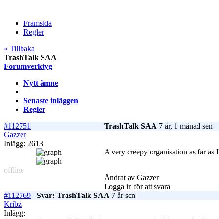
Framsida
Regler
« Tillbaka
TrashTalk SAA
Forumverktyg
Nytt ämne
Senaste inläggen
Regler
#112751
TrashTalk SAA
7 år, 1 månad sen
Gazzer
Inlägg: 2613
A very creepy organisation as far as I 
offline
Ändrat av Gazzer
Logga in för att svara
#112769
Svar: TrashTalk SAA
7 år sen
Kribz
Inlägg: