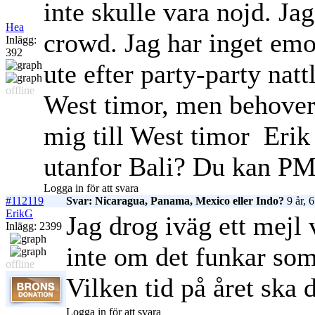
inte skulle vara nojd. Jag
Hea
crowd. Jag har inget emo
Inlägg:
392
ute efter party-party nat
offline
West timor, men behover 
mig till West timor
Erik 
utanfor Bali? Du kan PM
Logga in för att svara
#112119
Svar: Nicaragua, Panama, Mexico eller Indo?
9 år, 
ErikG
Jag drog iväg ett mejl 
Inlägg: 2399
inte om det funkar som
offline
Vilken tid på året ska 
Logga in för att svara