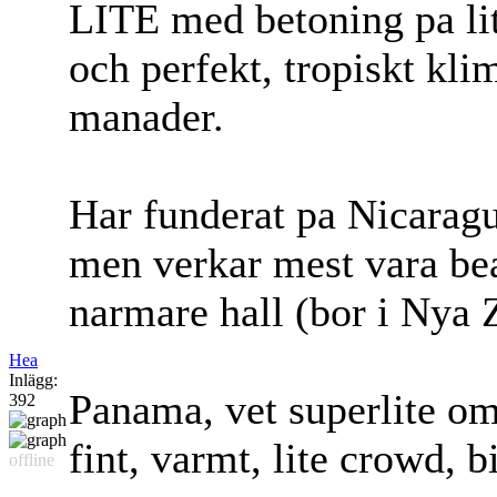
LITE med betoning pa li
och perfekt, tropiskt klim
manader.
Har funderat pa Nicaragua
men verkar mest vara bea
narmare hall (bor i Nya 
Hea
Inlägg:
Panama, vet superlite om
392
fint, varmt, lite crowd, b
offline