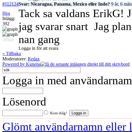
#112124
Svar: Nicaragua, Panama, Mexico eller Indo?
9 år, 6 mån
Tack sa valdans ErikG! Jo
Hea
Inlägg:
jag svarar snart
Jag plan
392
nan gang
offline
Logga in för att svara
« Tillbaka
Moderatorer:
Redax
Powered by
Kunena
Logga in med användarnamn
Lösenord
Kom ihåg!
Glömt användarnamn eller 