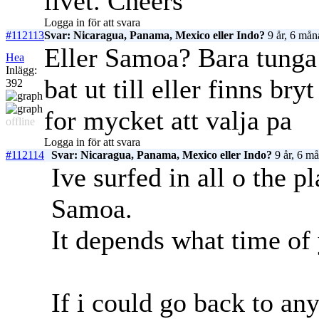
livet. Cheers
Logga in för att svara
#112113
Svar: Nicaragua, Panama, Mexico eller Indo?
9 år, 6 mån
Eller Samoa? Bara tunga
Hea
Inlägg:
bat ut till eller finns br
392
for mycket att valja pa
offline
Logga in för att svara
#112114
Svar: Nicaragua, Panama, Mexico eller Indo?
9 år, 6 m
Ive surfed in all o the 
Samoa.
It depends what time of
If i could go back to an