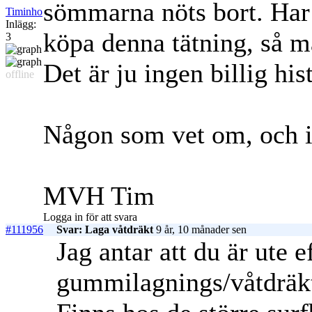
sömmarna nöts bort. Har k
Timinho
Inlägg:
köpa denna tätning, så m
3
Det är ju ingen billig his
offline
Någon som vet om, och i s
MVH Tim
Logga in för att svara
#111956
Svar: Laga våtdräkt
9 år, 10 månader sen
Jag antar att du är ute e
gummilagnings/våtdräkt