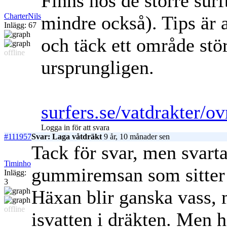
Finns hos de större sur
CharterNils
mindre också). Tips är 
Inlägg: 67
och täck ett område stör
offline
ursprungligen.
surfers.se/vatdrakter/o
Logga in för att svara
#111957
Svar: Laga våtdräkt
9 år, 10 månader sen
Tack för svar, men svarta
Timinho
gummiremsan som sitter p
Inlägg:
3
Häxan blir ganska vass, 
offline
isvatten i dräkten. Men h