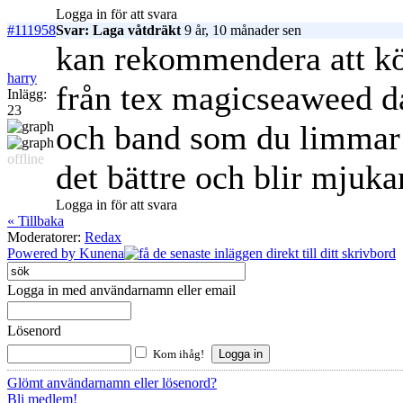
Logga in för att svara
#111958
Svar: Laga våtdräkt
9 år, 10 månader sen
kan rekommendera att kö
harry
från tex magicseaweed d
Inlägg:
23
och band som du limmar ö
offline
det bättre och blir mjuk
Logga in för att svara
« Tillbaka
Moderatorer:
Redax
Powered by
Kunena
Logga in med användarnamn eller email
Lösenord
Kom ihåg!
Glömt användarnamn eller lösenord?
Bli medlem!