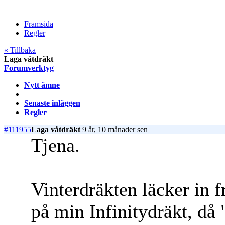
Framsida
Regler
« Tillbaka
Laga våtdräkt
Forumverktyg
Nytt ämne
Senaste inläggen
Regler
#111955
Laga våtdräkt
9 år, 10 månader sen
Tjena.
Vinterdräkten läcker in f
på min Infinitydräkt, då