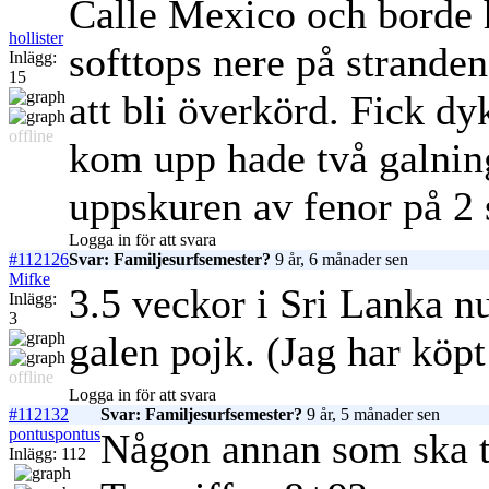
Calle Mexico och borde h
hollister
softtops nere på stranden
Inlägg:
15
att bli överkörd. Fick dyk
offline
kom upp hade två galnin
uppskuren av fenor på 2 s
Logga in för att svara
#112126
Svar: Familjesurfsemester?
9 år, 6 månader sen
Mifke
3.5 veckor i Sri Lanka n
Inlägg:
3
galen pojk. (Jag har köp
offline
Logga in för att svara
#112132
Svar: Familjesurfsemester?
9 år, 5 månader sen
pontuspontus
Någon annan som ska ti
Inlägg: 112