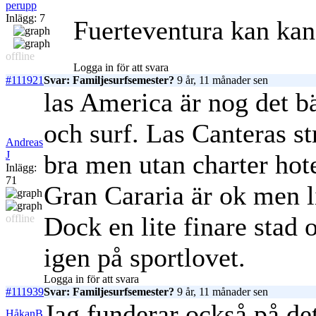
perupp
Inlägg: 7
Fuerteventura kan kans
offline
Logga in för att svara
#111921
Svar: Familjesurfsemester?
9 år, 11 månader sen
las America är nog det b
och surf. Las Canteras s
Andreas
J
bra men utan charter ho
Inlägg:
71
Gran Cararia är ok men l
Dock en lite finare stad o
offline
igen på sportlovet.
Logga in för att svara
#111939
Svar: Familjesurfsemester?
9 år, 11 månader sen
Jag funderar också på de
HåkanB