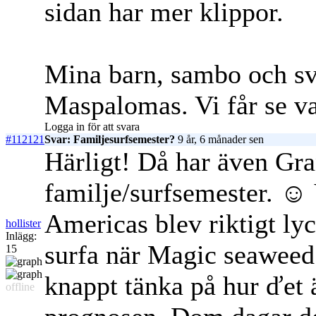
sidan har mer klippor.
Mina barn, sambo och sv
Maspalomas. Vi får se va
Logga in för att svara
#112121
Svar: Familjesurfsemester?
9 år, 6 månader sen
Härligt! Då har även Gra
familje/surfsemester. ☺ 
Americas blev riktigt lyc
hollister
Inlägg:
surfa när Magic seaweed 
15
knappt tänka på hur ďet ä
offline