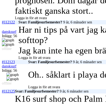
prognosen. Dom dagar de
faktiskt ganska stort..
Logga in för att svara
#112122
Svar: Familjesurfsemester?
9 år, 6 månader sen
Har ni tips på vart jag 
dansksurf
Inlägg: 56
softtop?
Jag kan inte ha egen brä
offline
Logga in för att svara
#112123
Svar: Familjesurfsemester?
9 år, 6 månader sen
dansksurf
Inlägg: 56
Oh.. såklart i playa d
offline
Logga in för att svara
#112125
Svar: Familjesurfsemester?
9 år, 6 månader sen
K16 surf shop och Palm 