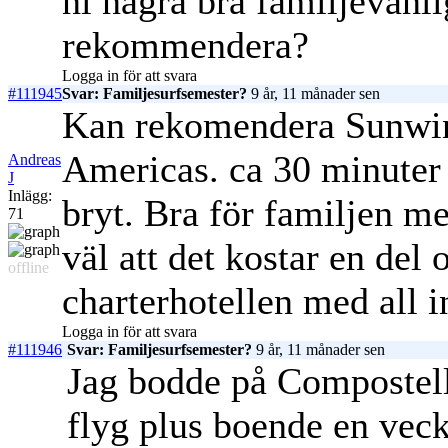
ni några bra familjevänli
rekommendera?
Logga in för att svara
#111945
Svar: Familjesurfsemester?
9 år, 11 månader sen
Kan rekomendera Sunwin
Americas. ca 30 minuter 
Andreas
J
Inlägg:
bryt. Bra för familjen me
71
väl att det kostar en del
offline
charterhotellen med all i
Logga in för att svara
#111946
Svar: Familjesurfsemester?
9 år, 11 månader sen
Jag bodde på Compostell
flyg plus boende en veck