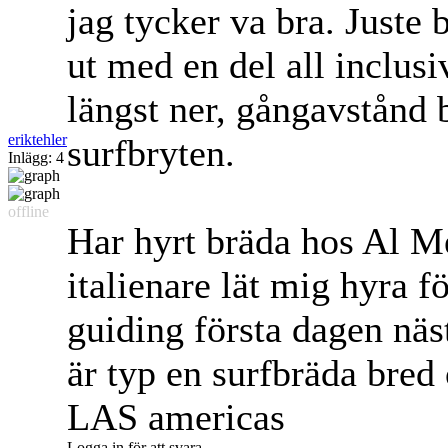
jag tycker va bra. Juste
ut med en del all inclusi
längst ner, gångavstånd 
eriktehler
surfbryten.
Inlägg: 4
offline
Har hyrt bräda hos Al Me
italienare lät mig hyra 
guiding första dagen näs
är typ en surfbräda bred 
LAS americas
Logga in för att svara