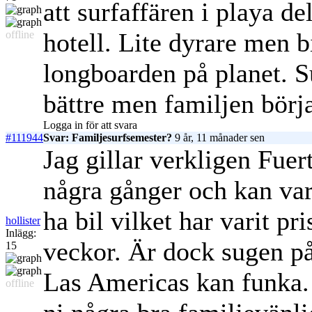
att surfaffären i playa de
hotell. Lite dyrare men bi
offline
longboarden på planet. S
bättre men familjen börjar
Logga in för att svara
#111944
Svar: Familjesurfsemester?
9 år, 11 månader sen
Jag gillar verkligen Fuer
några gånger och kan v
ha bil vilket har varit pri
hollister
Inlägg:
veckor. Är dock sugen på 
15
Las Americas kan funka. 
offline