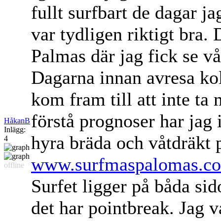
fullt surfbart de dagar j
var tydligen riktigt bra. 
Palmas där jag fick se vå
Dagarna innan avresa kol
kom fram till att inte ta
förstå prognoser har jag in
HåkanB
Inlägg:
hyra bräda och våtdräkt 
4
www.surfmaspalomas.c
offline
Surfet ligger på båda sid
det har pointbreak. Jag 