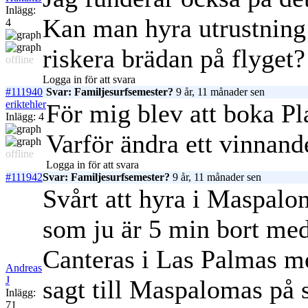
Inlägg:
Kan man hyra utrustning
4
riskera brädan på flyget?
offline
Logga in för att svara
#111940
Svar: Familjesurfsemester?
9 år, 11 månader sen
eriktehler
För mig blev att boka Pl
Inlägg: 4
Varför ändra ett vinnand
offline
Logga in för att svara
#111942
Svar: Familjesurfsemester?
9 år, 11 månader sen
Svårt att hyra i Maspalo
som ju är 5 min bort med 
Canteras i Las Palmas me
Andreas
J
sagt till Maspalomas på 
Inlägg:
71