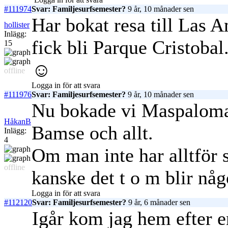
#111974
Svar: Familjesurfsemester?
9 år, 10 månader sen
Har bokat resa till Las A
hollister
Inlägg:
fick bli Parque Cristobal
15
☺
offline
Logga in för att svara
#111976
Svar: Familjesurfsemester?
9 år, 10 månader sen
Nu bokade vi Maspalomas
HåkanB
Bamse och allt.
Inlägg:
4
Om man inte har alltför s
offline
kanske det t o m blir någo
Logga in för att svara
#112120
Svar: Familjesurfsemester?
9 år, 6 månader sen
Igår kom jag hem efter 