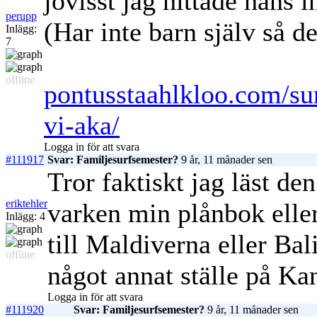
jovisst jag hittade hans i
perupp
(Har inte barn själv så de
Inlägg:
7
offline
pontusstaahlkloo.com/su
vi-aka/
Logga in för att svara
#111917
Svar: Familjesurfsemester?
9 år, 11 månader sen
Tror faktiskt jag läst de
eriktehler
varken min plånbok eller
Inlägg: 4
till Maldiverna eller Bal
offline
något annat ställe på K
Logga in för att svara
#111920
Svar: Familjesurfsemester?
9 år, 11 månader sen