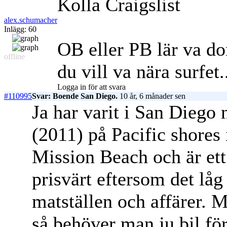
Kolla Craigslist
alex.schumacher
Inlägg: 60
OB eller PB lär va do
offline
du vill va nära surfet.
Logga in för att svara
#110995
Svar: Boende San Diego.
10 år, 6 månader sen
Ja har varit i San Diego
(2011) på Pacific shores 
Mission Beach och är ett
prisvärt eftersom det låg
matställen och affärer. 
så behöver man ju bil för 