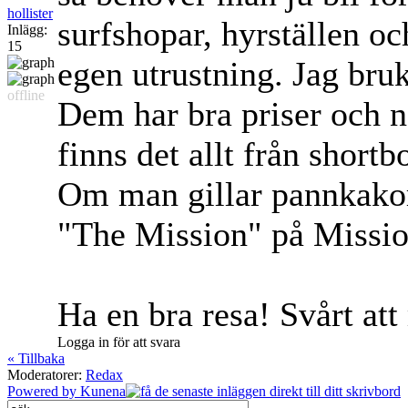
hollister
surfshopar, hyrställen o
Inlägg:
15
egen utrustning. Jag bru
offline
Dem har bra priser och 
finns det allt från shortb
Om man gillar pannkakor 
"The Mission" på Missio
Ha en bra resa! Svårt at
Logga in för att svara
« Tillbaka
Moderatorer:
Redax
Powered by
Kunena