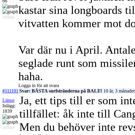
66
kastar sina longboards til
offline
vitvatten kommer mot d
Var där nu i April. Anta
seglade runt som missiler
haha.
Logga in för att svara
#111191
Svar: BÄSTA surfstränderna på BALI!!
10 år, 3 månader
Ja, ett tips till er som in
Liinus
Inlägg:
tillfället: åk inte till C
1839
Men du behöver inte rev
offline