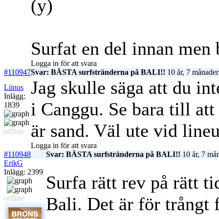
(y)
Surfat en del innan men 
Logga in för att svara
#110947
Svar: BÄSTA surfstränderna på BALI!!
10 år, 7 månader
Jag skulle säga att du in
Liinus
Inlägg:
i Canggu. Se bara till att
1839
är sand. Väl ute vid line
offline
Logga in för att svara
#110948
Svar: BÄSTA surfstränderna på BALI!!
10 år, 7 må
ErikG
Inlägg: 2399
Surfa rätt rev på rätt 
Bali. Det är för trångt 
offline