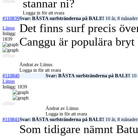
stannar ni?
offline
Logga in för att svara
#110839
Svar: BÄSTA surfstränderna på BALI!!
10 år, 8 månader
Det finns surf precis öve
Liinus
Inlägg:
Canggu är populära bryt 
1839
offline
Ändrat av Liinus
Logga in för att svara
#110840
Svar: BÄSTA surfstränderna på BALI!!
10 
Liinus
Inlägg: 1839
offline
Ändrat av Liinus
Logga in för att svara
#110841
Svar: BÄSTA surfstränderna på BALI!!
10 år, 8 månader
Som tidigare nämnt Batu