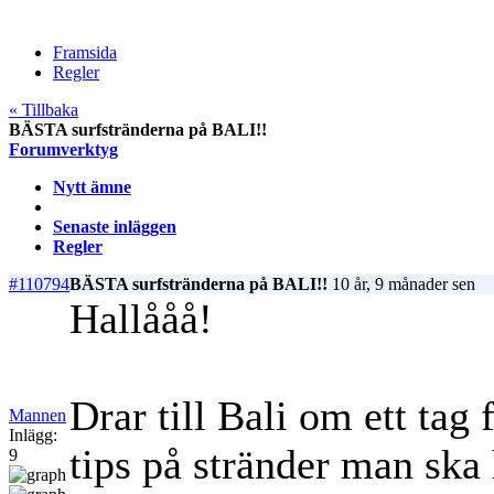
Framsida
Regler
« Tillbaka
BÄSTA surfstränderna på BALI!!
Forumverktyg
Nytt ämne
Senaste inläggen
Regler
#110794
BÄSTA surfstränderna på BALI!!
10 år, 9 månader sen
Hallååå!
Drar till Bali om ett tag
Mannen
Inlägg:
tips på stränder man ska h
9