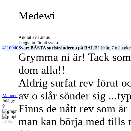
Medewi
Ändrat av Liinus
Logga in för att svara
#110940
Svar: BÄSTA surfstränderna på BALI!!
10 år, 7 månader
Grymma ni är! Tack som f
dom alla!!
Aldrig surfat rev förut oc
av o slår sönder sig ...typ
Mannen
Inlägg:
Finns de nått rev som är 
9
man kan börja med tills
offline