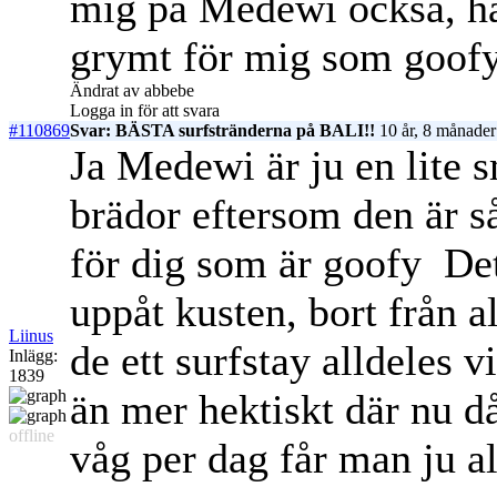
mig på Medewi också, har
grymt för mig som goof
Ändrat av abbebe
Logga in för att svara
#110869
Svar: BÄSTA surfstränderna på BALI!!
10 år, 8 månader
Ja Medewi är ju en lite s
brädor eftersom den är s
för dig som är goofy
Det
uppåt kusten, bort från 
Liinus
de ett surfstay alldeles v
Inlägg:
1839
än mer hektiskt där nu d
offline
våg per dag får man ju a