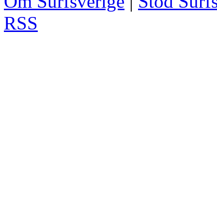
Om Surfsverige
|
Stöd Surf
RSS