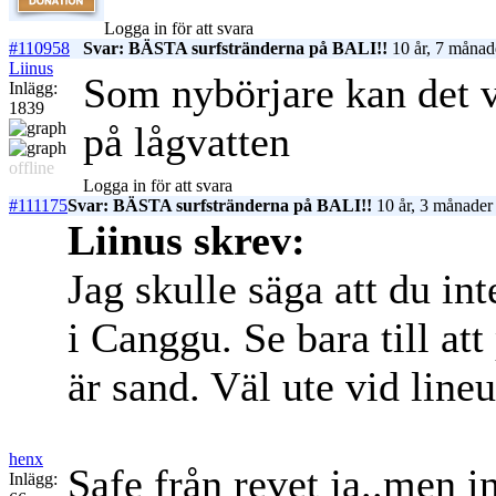
Logga in för att svara
#110958
Svar: BÄSTA surfstränderna på BALI!!
10 år, 7 månad
Liinus
Som nybörjare kan det v
Inlägg:
1839
på lågvatten
offline
Logga in för att svara
#111175
Svar: BÄSTA surfstränderna på BALI!!
10 år, 3 månader
Liinus skrev:
Jag skulle säga att du in
i Canggu. Se bara till att
är sand. Väl ute vid line
henx
Safe från revet ja..men i
Inlägg: