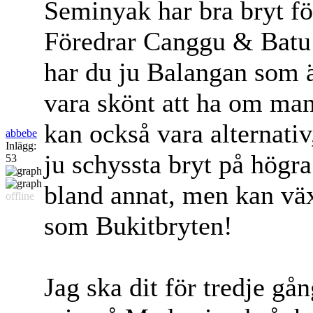
Seminyak har bra bryt fö
Föredrar Canggu & Batu
har du ju Balangan som ä
vara skönt att ha om man
kan också vara alternati
abbebe
Inlägg:
ju schyssta bryt på högr
53
bland annat, men kan växa
offline
som Bukitbryten!
Jag ska dit för tredje gån