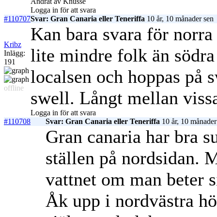
Ändrat av Knusse
Logga in för att svara
#110707
Svar: Gran Canaria eller Teneriffa
10 år, 10 månader sen
Kan bara svara för norra 
Kribz
lite mindre folk än södra
Inlägg:
191
localsen och hoppas på swe
offline
swell. Långt mellan viss
Logga in för att svara
#110708
Svar: Gran Canaria eller Teneriffa
10 år, 10 månader
Gran canaria har bra su
ställen på nordsidan. M
vattnet om man beter s
Åk upp i nordvästra hö