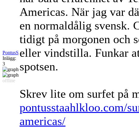
Americas. När jag var där
en normaldålig svensk. 
tidigt på morgonen och s
eller vindstilla. Funkar 
PontusS
Inlägg:
spotsen.
3
offline
Skrev lite om surfet på m
pontusstaahlkloo.com/sur
americas/