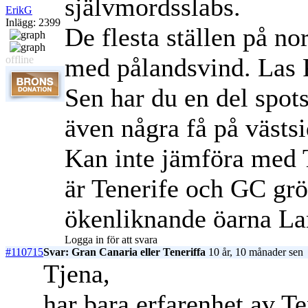
självmordsslabs.
ErikG
Inlägg: 2399
De flesta ställen på no
med pålandsvind. Las Pa
offline
Sen har du en del spot
även några få på västs
Kan inte jämföra med Te
är Tenerife och GC gr
ökenliknande öarna La
Logga in för att svara
#110715
Svar: Gran Canaria eller Teneriffa
10 år, 10 månader sen
Tjena,
har bara erfarenhet av T