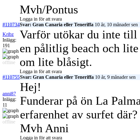
Mvh/Pontus
Logga in för att svara
#110734
Svar: Gran Canaria eller Teneriffa
10 år, 10 månader sen
Varför utökar du inte til
Kribz
Inlägg:
en pålitlig beach och lit
191
om lite blåsigt.
offline
Logga in för att svara
#110755
Svar: Gran Canaria eller Teneriffa
10 år, 9 månader sen
Hej!
anni87
Funderar på ön La Palma
Inlägg:
11
erfarenhet av surfet där?
offline
Mvh Anni
Logga in för att svara