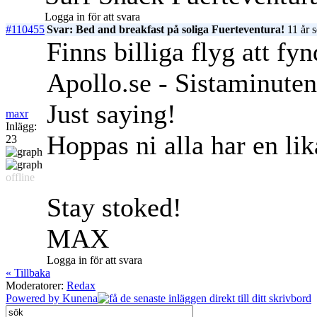
Logga in för att svara
#110455
Svar: Bed and breakfast på soliga Fuerteventura!
11 år 
Finns billiga flyg att fyn
Apollo.se - Sistaminuten
Just saying!
maxr
Inlägg:
Hoppas ni alla har en li
23
offline
Stay stoked!
MAX
Logga in för att svara
« Tillbaka
Moderatorer:
Redax
Powered by
Kunena