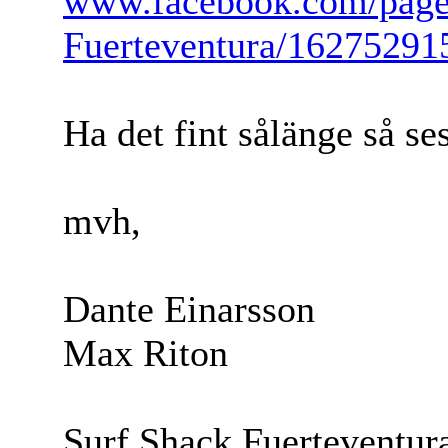
www.facebook.com/page
Fuerteventura/16275291
Ha det fint sålänge så ses
mvh,
Dante Einarsson
Max Riton
Surf Shack Fuerteventur