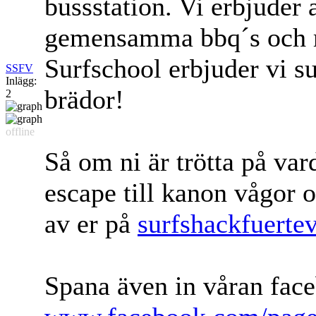
bussstation. Vi erbjuder al
gemensamma bbq´s och m
Surfschool erbjuder vi s
SSFV
Inlägg:
brädor!
2
offline
Så om ni är trötta på var
escape till kanon vågor 
av er på
surfshackfuert
Spana även in våran face