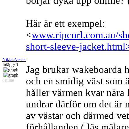
börjar dyka upp online? 
Här är ett exempel:
<
www.ripcurl.com.au/sho
short-sleeve-jacket.html
NiklasNester
Inlägg: 1
Jag brukar wakeboarda h
och en smidig väst som ä
offline
håller värmen kvar nära 
undrar därför om det är
av västar och därmed ve
förhållanden ( läs mälar