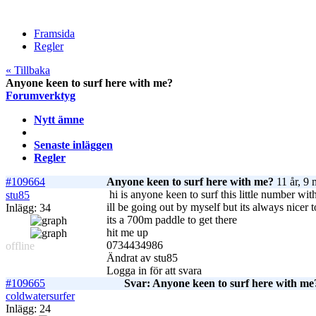
Framsida
Regler
« Tillbaka
Anyone keen to surf here with me?
Forumverktyg
Nytt ämne
Senaste inläggen
Regler
#109664
Anyone keen to surf here with me?
11 år, 9 
hi is anyone keen to surf this little number wi
stu85
ill be going out by myself but its always nicer
Inlägg: 34
its a 700m paddle to get there
hit me up
0734434986
offline
Ändrat av stu85
Logga in för att svara
#109665
Svar: Anyone keen to surf here with me
coldwatersurfer
Inlägg: 24