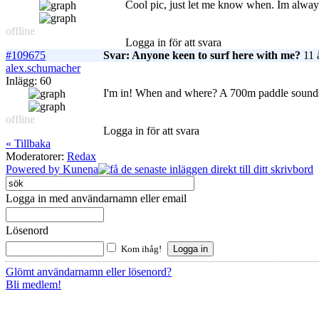
Cool pic, just let me know when. Im alwa
offline
Logga in för att svara
#109675
Svar: Anyone keen to surf here with me?
11 
alex.schumacher
Inlägg: 60
I'm in! When and where? A 700m paddle sounds li
offline
Logga in för att svara
« Tillbaka
Moderatorer:
Redax
Powered by
Kunena
Logga in med användarnamn eller email
Lösenord
Kom ihåg!
Glömt användarnamn eller lösenord?
Bli medlem!