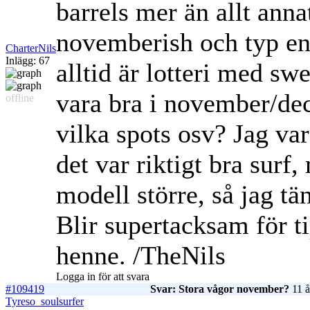
barrels mer än allt annat
novemberish och typ en 
CharterNils
Inlägg: 67
alltid är lotteri med sw
vara bra i november/de
offline
vilka spots osv? Jag var
det var riktigt bra surf
modell större, så jag tä
Blir supertacksam för ti
henne. /TheNils
Logga in för att svara
#109419
Svar: Stora vågor november?
11 å
Tyreso_soulsurfer