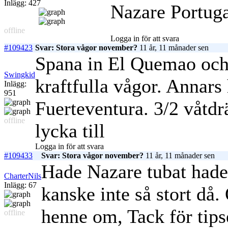
Inlägg: 427
Nazare Portug
offline
Logga in för att svara
#109423
Svar: Stora vågor november?
11 år, 11 månader sen
Spana in El Quemao och 
Swingkid
kraftfulla vågor. Annars
Inlägg:
951
Fuerteventura. 3/2 våtdr
offline
lycka till
Logga in för att svara
#109433
Svar: Stora vågor november?
11 år, 11 månader sen
Hade Nazare tubat hade 
CharterNils
Inlägg: 67
kanske inte så stort då.
henne om, Tack för tips
offline