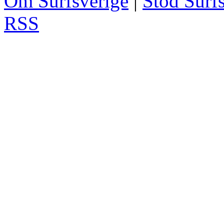
Om Surfsverige
|
Stöd Surf
RSS