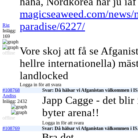
haha, Nordkorea har ju iaf
magicseaweed.com/news/no
paradise/6227/
Rig
Inlägg:
169
Vore skoj att få se Afganis
offline
hellre internationella) m
landlocked
Logga in för att svara
#108768
Svar: Då hälsar vi Afganistan välkommen i I
Andiss
Japp Cagge - det blir
Inlägg: 2432
byter arena!!
offline
Logga in för att svara
#108769
Svar: Då hälsar vi Afganistan välkommen i I
Bra det.