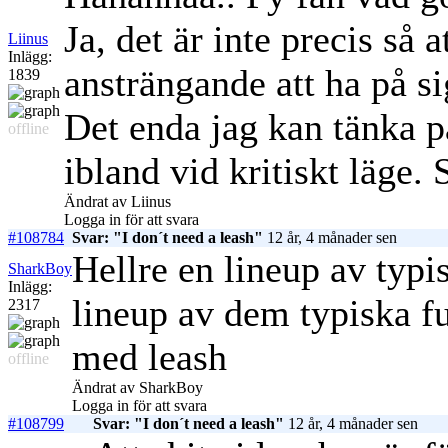
Ja, det är inte precis så a
Liinus
Inlägg:
ansträngande att ha på si
1839
Det enda jag kan tänka på
offline
ibland vid kritiskt läge. 
Ändrat av Liinus
Logga in för att svara
#108784
Svar: "I don´t need a leash"
12 år, 4 månader sen
Hellre en lineup av typi
SharkBoy
Inlägg:
lineup av dem typiska f
2317
med leash
offline
Ändrat av SharkBoy
Logga in för att svara
#108799
Svar: "I don´t need a leash"
12 år, 4 månader sen