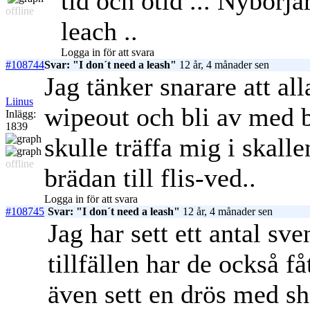
tid och otid ... Nybörja
offline
leach ..
Logga in för att svara
#108744
Svar: "I don´t need a leash"
12 år, 4 månader sen
Jag tänker snarare att al
Liinus
wipeout och bli av med 
Inlägg:
1839
skulle träffa mig i skalle
offline
brädan till flis-ved..
Logga in för att svara
#108745
Svar: "I don´t need a leash"
12 år, 4 månader sen
Jag har sett ett antal sv
tillfällen har de också f
även sett en drös med sh