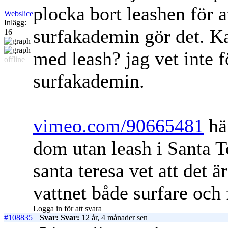
plocka bort leashen för at
Webslice
Inlägg:
surfakademin gör det. Ka
16
med leash? jag vet inte fö
offline
surfakademin.
vimeo.com/90665481
här
dom utan leash i Santa Te
santa teresa vet att det 
vattnet både surfare och
Logga in för att svara
#108835
Svar: Svar:
12 år, 4 månader sen