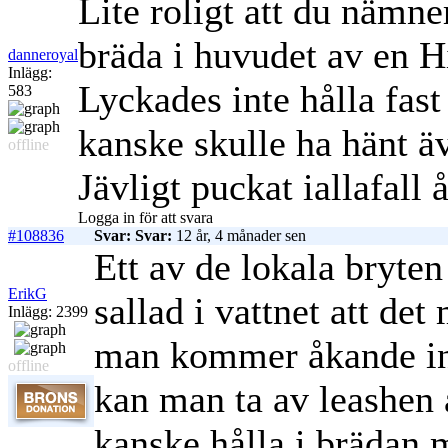
Lite roligt att du nämn
bräda i huvudet av en H
danneroyal
Inlägg:
Lyckades inte hålla fas
583
kanske skulle ha hänt ä
offline
Jävligt puckat iallafall 
Logga in för att svara
#108836
Svar: Svar:
12 år, 4 månader sen
Ett av de lokala bryte
ErikG
sallad i vattnet att det
Inlägg: 2399
man kommer åkande in 
offline
kan man ta av leashen 
kanske hålla i brädan 