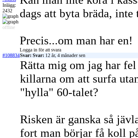
Inlägg:
dags att byta bräda, inte 
2432
offline
Precis...om man har en!
Logga in för att svara
#108834
Svar: Svar:
12 år, 4 månader sen
Rätta mig om jag har fe
killarna om att surfa uta
"hylla" 60-talet?
Risken är ganska så jävla 
fort man börjar få koll på