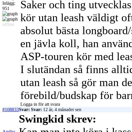
Saker och ting utvecklas,
Inlägg:
951
kör utan leash väldigt o
offline
absolut bästa longboard/s
en jävla koll, han använ
ASP-touren kör med leas
I slutändan så finns allti
utan leash så gör man de
förebild/budskap för bar
Logga in för att svara
#108833
Svar: Svar:
12 år, 4 månader sen
Swingkid skrev:
Kan man inte köra i kass
Andiss