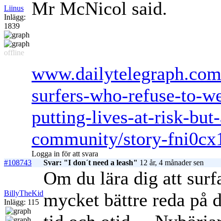
Mr McNicol said.
Liinus
Inlägg:
1839
offline
www.dailytelegraph.com
surfers-who-refuse-to-we
putting-lives-at-risk-but
community/story-fni0c
Logga in för att svara
#108743
Svar: "I don´t need a leash"
12 år, 4 månader sen
Om du lära dig att surf
BillyTheKid
mycket bättre reda på d
Inlägg: 115