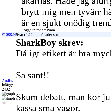
åkarnas. Hade jag aldri
brytt mig men tyvärr hä
är en sjukt onödig tren
Logga in för att svara
#108824
Svar:
12 år, 4 månader sen
SharkBoy skrev:
Dåligt etikett är bra myc
Sa sant!!
Andiss
Inlägg:
2432
Skum debatt, man kor ju u
offline
kassa sma vagor.