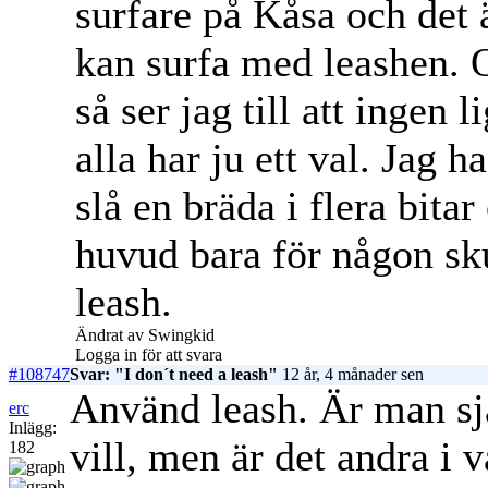
surfare på Kåsa och det 
kan surfa med leashen. 
så ser jag till att ingen
alla har ju ett val. Jag 
slå en bräda i flera bit
huvud bara för någon sku
leash.
Ändrat av Swingkid
Logga in för att svara
#108747
Svar: "I don´t need a leash"
12 år, 4 månader sen
Använd leash. Är man sj
erc
Inlägg:
vill, men är det andra i v
182