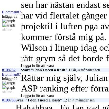
sen har nästan endast s
Blomman87
har vid flertalet gånger
Inlägg: 22
projektil i luften pga 
offline
kommer förstå mig på. 
Wilson i lineup idag o
rätt grym så det borde 
Logga in för att svara
#108782
Svar: "I don´t need a leash"
12 år, 4 månader sen
Blomman87
Rättar mig själv, Julian
Inlägg: 22
ASP ranking efter förra
offline
Logga in för att svara
#108783
Svar: "I don´t need a leash"
12 år, 4 månader sen
Hahahhaa.. Fy fan vad göt