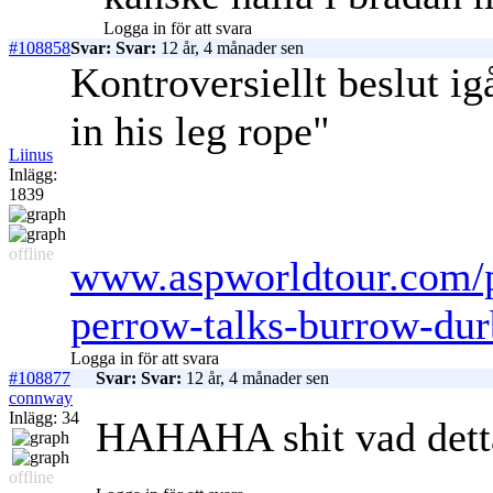
Logga in för att svara
#108858
Svar: Svar:
12 år, 4 månader sen
Kontroversiellt beslut i
in his leg rope"
Liinus
Inlägg:
1839
offline
www.aspworldtour.com/p
perrow-talks-burrow-dur
Logga in för att svara
#108877
Svar: Svar:
12 år, 4 månader sen
connway
Inlägg: 34
HAHAHA shit vad detta 
offline