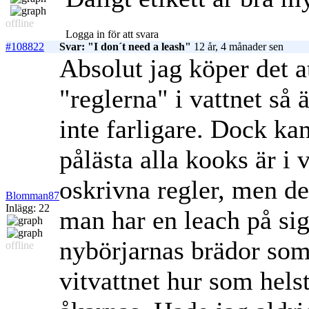
offline
Logga in för att svara
#108822
Svar: "I don´t need a leash"
12 år, 4 månader sen
Absolut jag köper det a
"reglerna" i vattnet så 
inte farligare. Dock kan
pålästa alla kooks är i
oskrivna regler, men det
Blomman87
Inlägg: 22
man har en leach på sig.
nybörjarnas brädor som 
offline
vitvattnet hur som hel