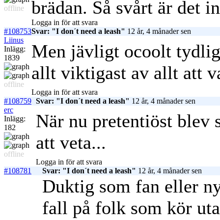
brädan. Så svårt är det in
offline
Logga in för att svara
#108753
Svar: "I don´t need a leash"
12 år, 4 månader sen
Liinus
Men jävligt ocoolt tydli
Inlägg:
1839
allt viktigast av allt at
offline
Logga in för att svara
#108759
Svar: "I don´t need a leash"
12 år, 4 månader sen
erc
När nu pretentiöst blev
Inlägg:
182
att veta...
offline
Logga in för att svara
#108781
Svar: "I don´t need a leash"
12 år, 4 månader sen
Duktig som fan eller nyb
fall på folk som kör ut