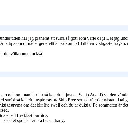
nder tiden har jag planerat att surfa så gott som varje dag! Det jag und
lla tips om området generellt är välkomna! Till den viktigaste frågan:
är det välkommet också!
ker hem och om man har tur så kan du tajma en Santa Ana då vinden vänder
rd surf å så kan du inspireras av Skip Frye som surfar där nästan dagli
 riktigt gryma om det blir lite swell och du är duktig. På sommaren är 
lized.
tos eller Breakfast burritos.
ite secret spots eller bra beach häng.