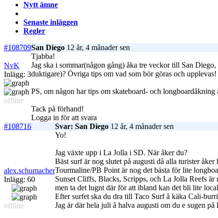
Nytt ämne
Senaste inläggen
Regler
#108709
San Diego
12 år, 4 månader sen
Tjabba!
Jag ska i sommar(någon gång) åka tre veckor till San Diego, u
NvK
duktigare)? Övriga tips om vad som bör göras och upplevas! A
Inlägg: 3
PS, om någon har tips om skateboard- och longboardåkning 
offline
Tack på förhand!
Logga in för att svara
#108716
Svar: San Diego
12 år, 4 månader sen
Yo!
Jag växte upp i La Jolla i SD. När åker du?
Bäst surf är nog slutet på augusti då alla turister å
Tourmaline/PB Point är nog det bästa för lite longboa
alex.schumacher
Sunset Cliffs, Blacks, Scripps, och La Jolla Reefs är
Inlägg: 60
men ta det lugnt där för att ibland kan det bli lite loca
Efter surfet ska du dra till Taco Surf å käka Cali-burri
Jag är där hela juli å halva augusti om du e sugen på l
offline