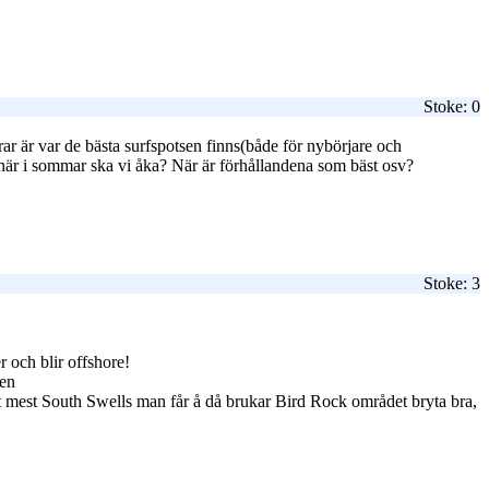
Stoke: 0
rar är var de bästa surfspotsen finns(både för nybörjare och
 när i sommar ska vi åka? När är förhållandena som bäst osv?
Stoke: 3
 och blir offshore!
gen
det mest South Swells man får å då brukar Bird Rock området bryta bra,