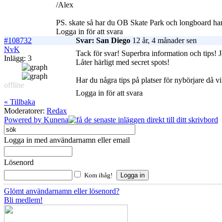
/Alex
PS. skate så har du OB Skate Park och longboard har
Logga in för att svara
#108732
Svar: San Diego
12 år, 4 månader sen
NvK
Tack för svar! Superbra information och tips!
Inlägg: 3
Låter härligt med secret spots!
Har du några tips på platser för nybörjare då v
offline
Logga in för att svara
« Tillbaka
Moderatorer:
Redax
Powered by
Kunena
Logga in med användarnamn eller email
Lösenord
Kom ihåg!
Glömt användarnamn eller lösenord?
Bli medlem!