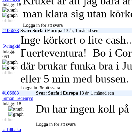
Kruxet är att jag bara ä
Inlägg: 18
man klara sig utan körk
offline
Logga in för att svara
#106673
Svar: Surfa i Europa
13 år, 1 månad sen
Inge körkort o lite cash..
Swingkid
Fuerteventura!
Bo i Cor
Inlägg:
951
där brukar funka bra i J
offline
eller 5 min med bussen. G
Logga in för att svara
#106683
Svar: Surfa i Europa
13 år, 1 månad sen
Simon Tedenryd
Inlägg: 18
Du har ingen koll på
offline
Logga in för att svara
« Tillbaka