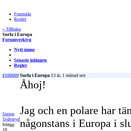
Framsida
Regler
« Tillbaka
Surfa i Europa
Forumverktyg
Nytt ämne
Senaste inläggen
Regler
#106669
Surfa i Europa
13 år, 1 månad sen
Åhoj!
Jag och en polare har tän
Simon
Tedenryd
någonstans i Europa i slu
Inlägg:
18