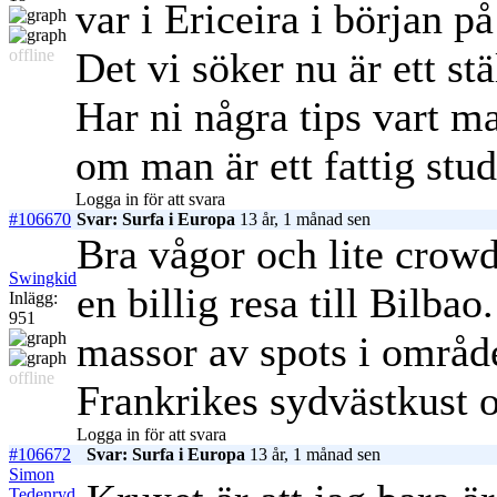
var i Ericeira i början p
Det vi söker nu är ett st
offline
Har ni några tips vart m
om man är ett fattig stu
Logga in för att svara
#106670
Svar: Surfa i Europa
13 år, 1 månad sen
Bra vågor och lite crowd 
Swingkid
en billig resa till Bilbao
Inlägg:
951
massor av spots i områd
offline
Frankrikes sydvästkust o
Logga in för att svara
#106672
Svar: Surfa i Europa
13 år, 1 månad sen
Simon
Tedenryd