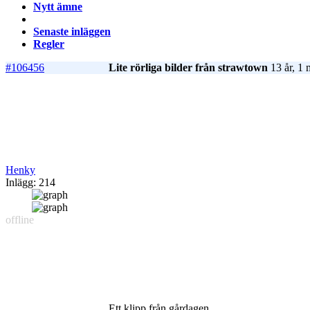
Nytt ämne
Senaste inläggen
Regler
#106456
Lite rörliga bilder från strawtown
13 år, 1 
Henky
Inlägg: 214
offline
Ett klipp från gårdagen...