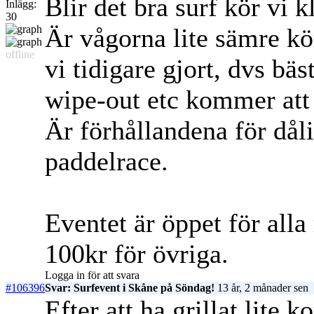
Blir det bra surf kör vi 
Inlägg:
30
Är vågorna lite sämre kö
offline
vi tidigare gjort, dvs bä
wipe-out etc kommer att
Är förhållandena för dålig
paddelrace.
Eventet är öppet för all
100kr för övriga.
Logga in för att svara
#106396
Svar: Surfevent i Skåne på Söndag!
13 år, 2 månader sen
Efter att ha grillat lite