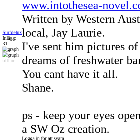
www.intothesea-novel.
Written by Western Aust
local, Jay Laurie.
Surfdelux
Inlägg:
I've sent him pictures o
31
dreams of freshwater ba
offline
You cant have it all.
Shane.
ps - keep your eyes open
a SW Oz creation.
Logga in för att svara