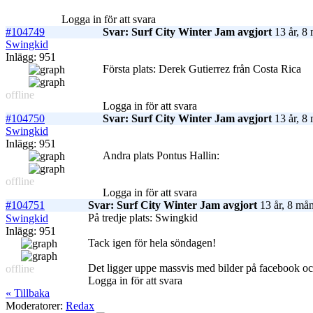
Logga in för att svara
#104749
Svar: Surf City Winter Jam avgjort
13 år, 8
Swingkid
Inlägg: 951
Första plats: Derek Gutierrez från Costa Rica
offline
Logga in för att svara
#104750
Svar: Surf City Winter Jam avgjort
13 år, 8
Swingkid
Inlägg: 951
Andra plats Pontus Hallin:
offline
Logga in för att svara
#104751
Svar: Surf City Winter Jam avgjort
13 år, 8 må
På tredje plats: Swingkid
Swingkid
Inlägg: 951
Tack igen för hela söndagen!
Det ligger uppe massvis med bilder på facebook o
offline
Logga in för att svara
« Tillbaka
Moderatorer:
Redax