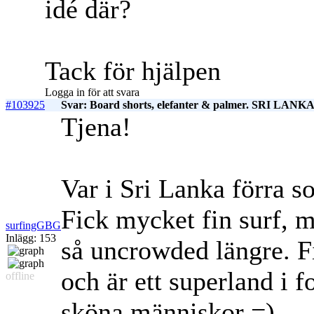
idé där?
Tack för hjälpen
Logga in för att svara
#103925
Svar: Board shorts, elefanter & palmer. SRI LANK
Tjena!
Var i Sri Lanka förra 
Fick mycket fin surf, m
surfingGBG
Inlägg: 153
så uncrowded längre. F
och är ett superland i 
offline
sköna människor =)