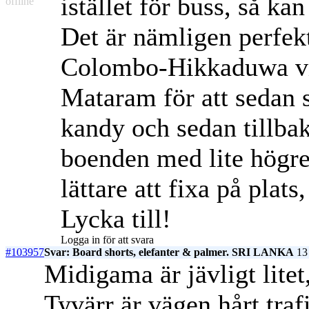
istället för buss, så ka
offline
Det är nämligen perfekt
Colombo-Hikkaduwa via 
Mataram för att sedan s
kandy och sedan tillba
boenden med lite högre 
lättare att fixa på plat
Lycka till!
Logga in för att svara
#103957
Svar: Board shorts, elefanter & palmer. SRI LANKA
13 
Midigama är jävligt lite
Tyvärr är vägen hårt traf