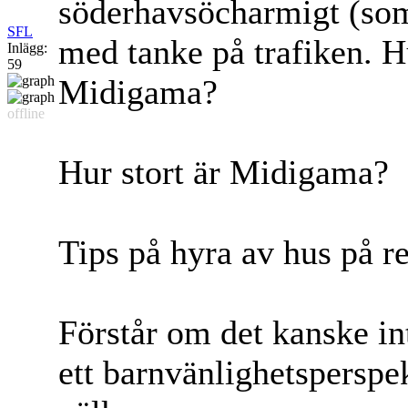
söderhavsöcharmigt (som 
SFL
med tanke på trafiken. H
Inlägg:
59
Midigama?
offline
Hur stort är Midigama?
Tips på hyra av hus på re
Förstår om det kanske i
ett barnvänlighetsperspe