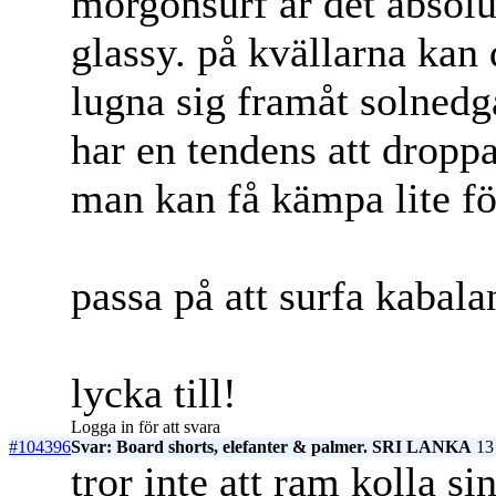
morgonsurf är det absolut
glassy. på kvällarna kan 
lugna sig framåt solnedg
har en tendens att droppa
man kan få kämpa lite fö
passa på att surfa kabal
lycka till!
Logga in för att svara
#104396
Svar: Board shorts, elefanter & palmer. SRI LANKA
13 
tror inte att ram kolla si