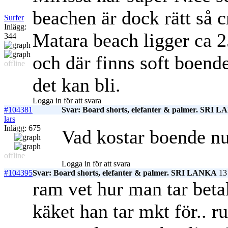
beachen är dock rätt så 
Surfer
Inlägg:
Matara beach ligger ca 2
344
och där finns soft boen
offline
det kan bli.
Logga in för att svara
#104381
Svar: Board shorts, elefanter & palmer. SRI 
lars
Inlägg: 675
Vad kostar boende nu
offline
Logga in för att svara
#104395
Svar: Board shorts, elefanter & palmer. SRI LANKA
13 
ram vet hur man tar beta
käket han tar mkt för..