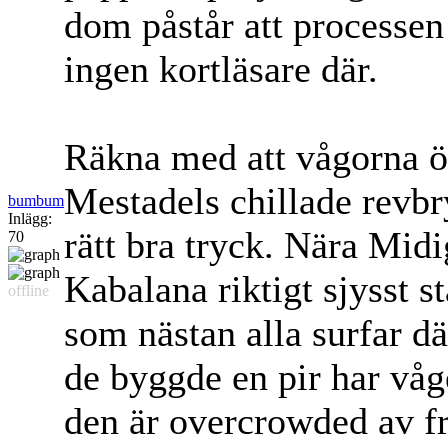
dom påstår att processen
ingen kortläsare där.
Räkna med att vågorna öv
Mestadels chillade revbry
bumbum
Inlägg:
rätt bra tryck. Nära Mid
70
Kabalana riktigt sjysst st
offline
som nästan alla surfar dä
de byggde en pir har våg
den är overcrowded av fr