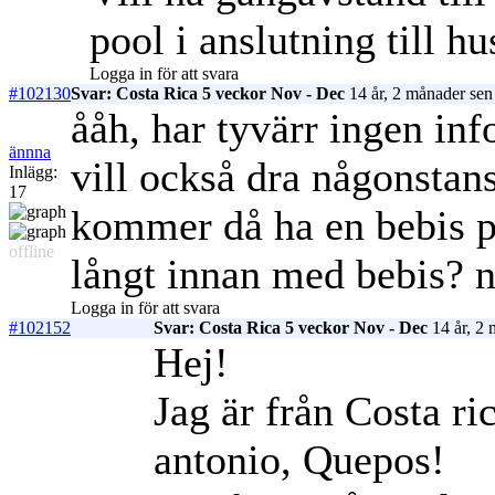
pool i anslutning till h
Logga in för att svara
#102130
Svar: Costa Rica 5 veckor Nov - Dec
14 år, 2 månader sen
ååh, har tyvärr ingen inf
ännna
vill också dra någonstans
Inlägg:
17
kommer då ha en bebis på
offline
långt innan med bebis? n
Logga in för att svara
#102152
Svar: Costa Rica 5 veckor Nov - Dec
14 år, 2 
Hej!
Jag är från Costa r
antonio, Quepos!