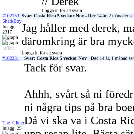
// Derek
Logga in för att svara
#102153
Svar: Costa Rica 5 veckor Nov - Dec
14 år, 2 månader se
SharkBoy
Jag håller med derek, m
Inlägg:
2317
däromkring är bra mycke
offline
Logga in för att svara
#102331
Svar: Costa Rica 5 veckor Nov - Dec
14 år, 1 månad se
Tack för svar.
Ahhh, svårt så ni föred
ni några tips på bra bo
Då vi ska va i Costa Ri
The_Glider
Inlägg: 25
upp resan lite. Bästa sätt