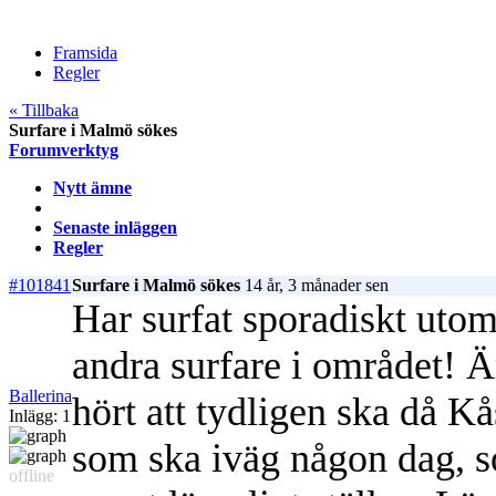
Framsida
Regler
« Tillbaka
Surfare i Malmö sökes
Forumverktyg
Nytt ämne
Senaste inläggen
Regler
#101841
Surfare i Malmö sökes
14 år, 3 månader sen
Har surfat sporadiskt uto
andra surfare i området! Ä
Ballerina
hört att tydligen ska då K
Inlägg: 1
som ska iväg någon dag, so
offline