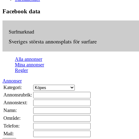
Facebook data
Surfmarknad
Sveriges största annonsplats för surfare
Alla annonser
Mina annonser
Regler
Annonser
Kategori:
Annonsrubrik:
Annonstext:
Namn:
Område:
Telefon:
Mail: