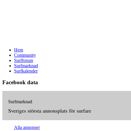
Hem
Community
Surfforum
Surfmarknad
Surfkalender
Facebook data
Surfmarknad
Sveriges största annonsplats för surfare
Alla annonser