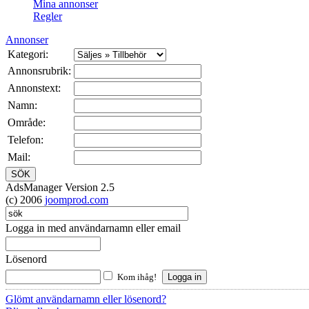
Mina annonser
Regler
Annonser
Kategori:
Annonsrubrik:
Annonstext:
Namn:
Område:
Telefon:
Mail:
AdsManager Version 2.5
(c) 2006
joomprod.com
Logga in med användarnamn eller email
Lösenord
Kom ihåg!
Glömt användarnamn eller lösenord?