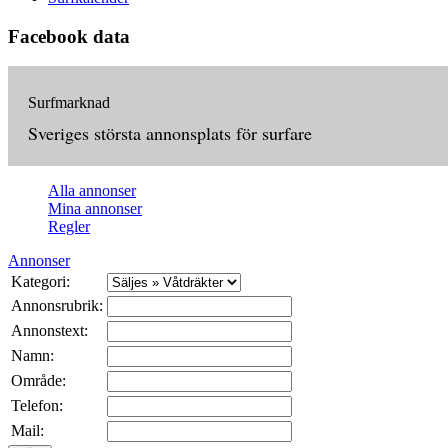
Facebook data
Surfmarknad
Sveriges största annonsplats för surfare
Alla annonser
Mina annonser
Regler
Annonser
Kategori:
Annonsrubrik:
Annonstext:
Namn:
Område:
Telefon:
Mail: