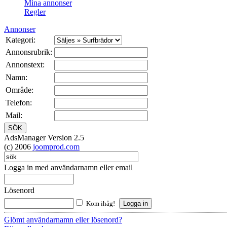
Mina annonser
Regler
Annonser
Kategori:
Annonsrubrik:
Annonstext:
Namn:
Område:
Telefon:
Mail:
AdsManager Version 2.5
(c) 2006
joomprod.com
Logga in med användarnamn eller email
Lösenord
Kom ihåg!
Glömt användarnamn eller lösenord?