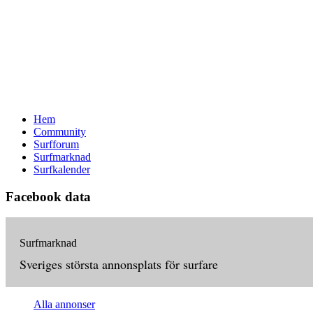
Hem
Community
Surfforum
Surfmarknad
Surfkalender
Facebook data
Surfmarknad
Sveriges största annonsplats för surfare
Alla annonser