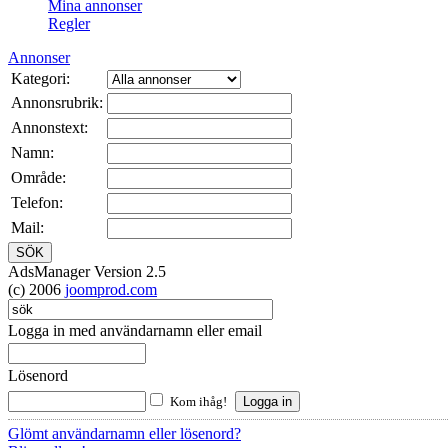
Mina annonser
Regler
Annonser
Kategori:
Annonsrubrik:
Annonstext:
Namn:
Område:
Telefon:
Mail:
AdsManager Version 2.5
(c) 2006
joomprod.com
Logga in med användarnamn eller email
Lösenord
Kom ihåg!
Glömt användarnamn eller lösenord?