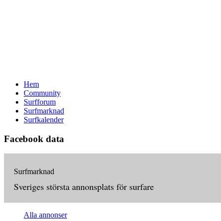
Hem
Community
Surfforum
Surfmarknad
Surfkalender
Facebook data
Surfmarknad
Sveriges största annonsplats för surfare
Alla annonser