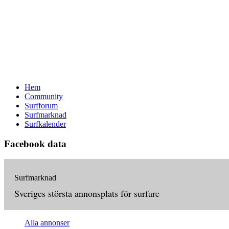
Hem
Community
Surfforum
Surfmarknad
Surfkalender
Facebook data
Surfmarknad
Sveriges största annonsplats för surfare
Alla annonser