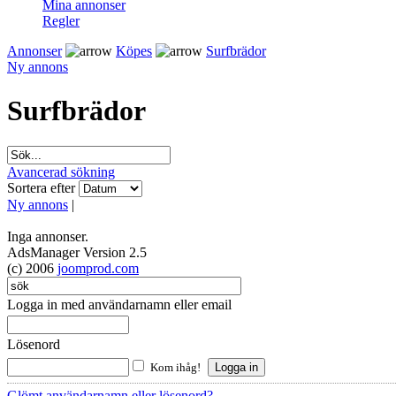
Mina annonser
Regler
Annonser
Köpes
Surfbrädor
Ny annons
Surfbrädor
Avancerad sökning
Sortera efter
Ny annons
|
Inga annonser.
AdsManager Version 2.5
(c) 2006
joomprod.com
Logga in med användarnamn eller email
Lösenord
Kom ihåg!
Glömt användarnamn eller lösenord?