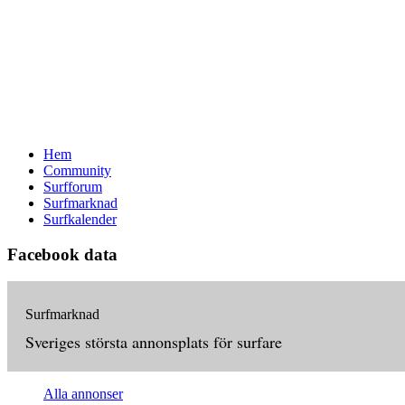
Hem
Community
Surfforum
Surfmarknad
Surfkalender
Facebook data
Surfmarknad
Sveriges största annonsplats för surfare
Alla annonser