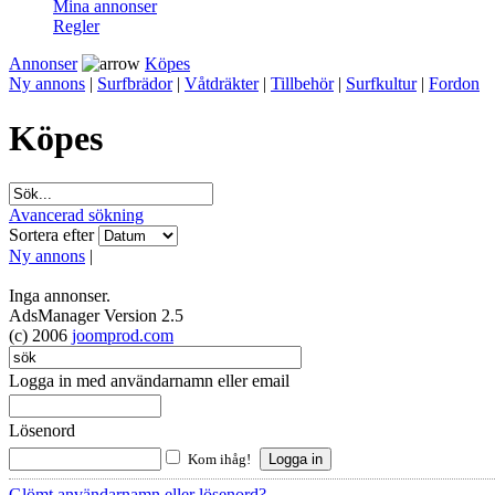
Mina annonser
Regler
Annonser
Köpes
Ny annons
|
Surfbrädor
|
Våtdräkter
|
Tillbehör
|
Surfkultur
|
Fordon
Köpes
Avancerad sökning
Sortera efter
Ny annons
|
Inga annonser.
AdsManager Version 2.5
(c) 2006
joomprod.com
Logga in med användarnamn eller email
Lösenord
Kom ihåg!
Glömt användarnamn eller lösenord?