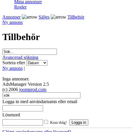
Mina annonser
Regler
Annonser
Säljes
Tillbehör
Ny annons
Tillbehör
Avancerad sökning
Sortera efter
Ny annons
|
Inga annonser.
AdsManager Version 2.5
(c) 2006
joomprod.com
Logga in med användarnamn eller email
Lösenord
Kom ihåg!
Glömt användarnamn eller lösenord?