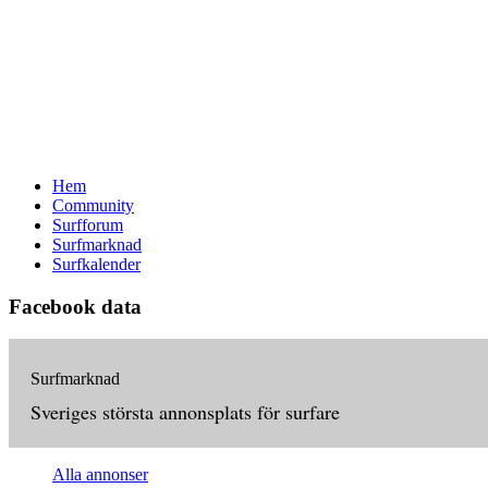
Hem
Community
Surfforum
Surfmarknad
Surfkalender
Facebook data
Surfmarknad
Sveriges största annonsplats för surfare
Alla annonser