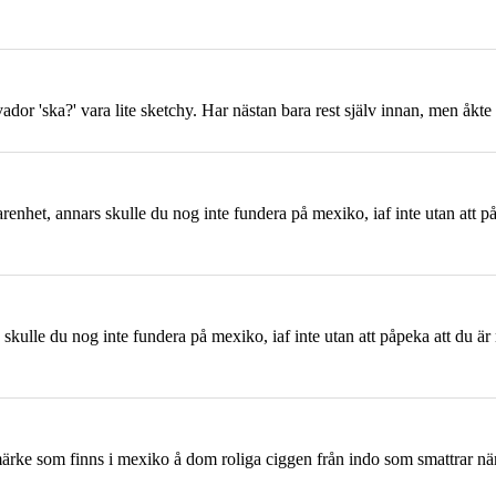
alvador 'ska?' vara lite sketchy. Har nästan bara rest själv innan, men åkte
farenhet, annars skulle du nog inte fundera på
mexiko
, iaf inte utan att
rs skulle du nog inte fundera på
mexiko
, iaf inte utan att påpeka att du 
 märke som finns i
mexiko
å dom roliga ciggen från indo som smattrar nä