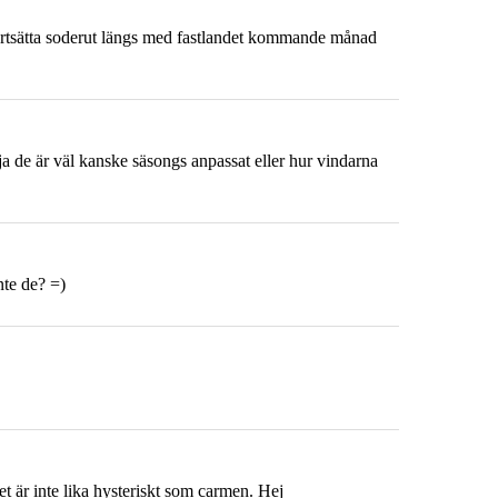
kt fortsätta soderut längs med fastlandet kommande månad
ja de är väl kanske säsongs anpassat eller hur vindarna
nte de? =)
et är inte lika hysteriskt som carmen. Hej