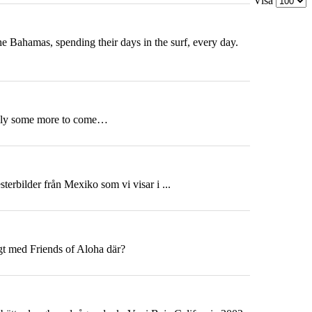
Visa
 Bahamas, spending their days in the surf, every day.
fully some more to come…
esterbilder från
Mexiko
som vi visar i ...
ngt med Friends of Aloha där?