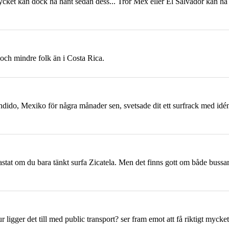
ycket kan dock ha hänt sedan dess... Tror Mex eller El Salvador kan ha
 och mindre folk än i Costa Rica.
ondido,
Mexiko
för några månader sen, svetsade dit ett surfrack med idén
kastat om du bara tänkt surfa Zicatela. Men det finns gott om både buss
r ligger det till med public transport? ser fram emot att få riktigt mycket 