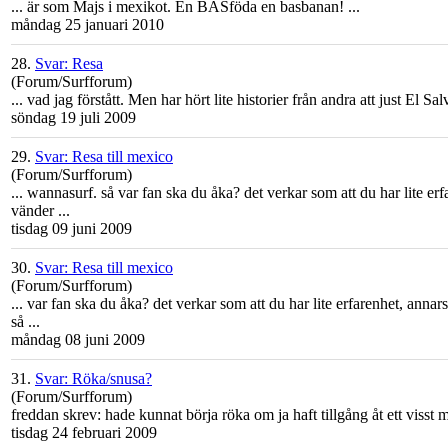
... är som Majs i
mexiko
t. En BASföda en basbanan! ...
måndag 25 januari 2010
28.
Svar: Resa
(Forum/Surfforum)
... vad jag förstått. Men har hört lite historier från andra att just El S
söndag 19 juli 2009
29.
Svar: Resa till mexico
(Forum/Surfforum)
... wannasurf. så var fan ska du åka? det verkar som att du har lite er
vänder ...
tisdag 09 juni 2009
30.
Svar: Resa till mexico
(Forum/Surfforum)
... var fan ska du åka? det verkar som att du har lite erfarenhet, anna
så ...
måndag 08 juni 2009
31.
Svar: Röka/snusa?
(Forum/Surfforum)
freddan skrev: hade kunnat börja röka om ja haft tillgång åt ett visst
tisdag 24 februari 2009