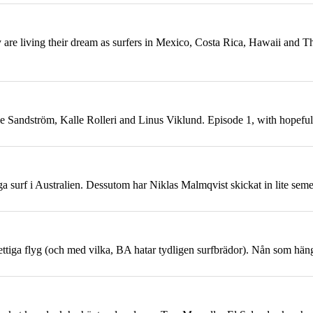
e living their dream as surfers in Mexico, Costa Rica, Hawaii and The
lle Sandström, Kalle Rolleri and Linus Viklund. Episode 1, with hope
ugga surf i Australien. Dessutom har Niklas Malmqvist skickat in lite sem
 vettiga flyg (och med vilka, BA hatar tydligen surfbrädor). Nån som hä