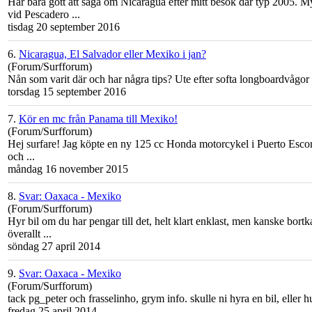
Har bara gott att säga om Nicaragua efter mitt besök där typ 2005. M
vid Pescadero ...
tisdag 20 september 2016
6.
Nicaragua, El Salvador eller Mexiko i jan?
(Forum/Surfforum)
Nån som varit där och har några tips? Ute efter softa longboardvågor
torsdag 15 september 2016
7.
Kör en mc från Panama till Mexiko!
(Forum/Surfforum)
Hej surfare! Jag köpte en ny 125 cc Honda motorcykel i Puerto Esc
och ...
måndag 16 november 2015
8.
Svar: Oaxaca - Mexiko
(Forum/Surfforum)
Hyr bil om du har pengar till det, helt klart enklast, men kanske bort
överallt ...
söndag 27 april 2014
9.
Svar: Oaxaca - Mexiko
(Forum/Surfforum)
tack pg_peter och frasselinho, grym info. skulle ni hyra en bil, eller hu
fredag 25 april 2014