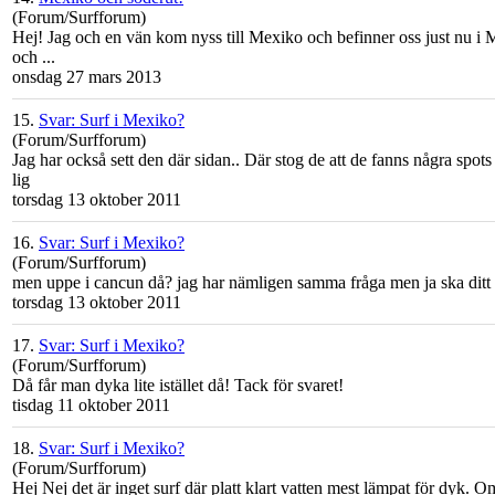
(Forum/Surfforum)
Hej! Jag och en vän kom nyss till
Mexiko
och befinner oss just nu i M
och ...
onsdag 27 mars 2013
15.
Svar: Surf i Mexiko?
(Forum/Surfforum)
Jag har också sett den där sidan.. Där stog de att de fanns några spo
lig
torsdag 13 oktober 2011
16.
Svar: Surf i Mexiko?
(Forum/Surfforum)
men uppe i cancun då? jag har nämligen samma fråga men ja ska ditt i 
torsdag 13 oktober 2011
17.
Svar: Surf i Mexiko?
(Forum/Surfforum)
Då får man dyka lite istället då! Tack för svaret!
tisdag 11 oktober 2011
18.
Svar: Surf i Mexiko?
(Forum/Surfforum)
Hej Nej det är inget surf där platt klart vatten mest lämpat för dyk. O