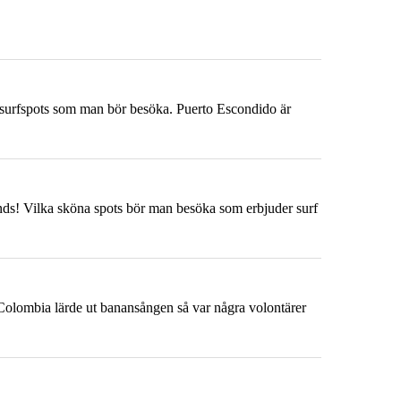
på surfspots som man bör besöka. Puerto Escondido är
kends! Vilka sköna spots bör man besöka som erbjuder surf
Colombia lärde ut banansången så var några volontärer