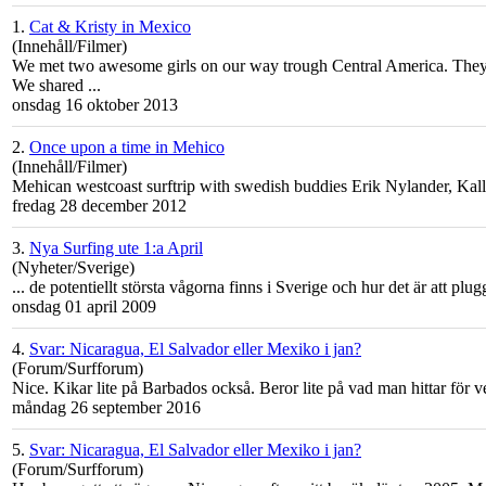
1.
Cat & Kristy in Mexico
(Innehåll/Filmer)
We met two awesome girls on our way trough Central America. They ar
We shared ...
onsdag 16 oktober 2013
2.
Once upon a time in Mehico
(Innehåll/Filmer)
Mehican westcoast surftrip with swedish buddies Erik Nylander, Ka
fredag 28 december 2012
3.
Nya Surfing ute 1:a April
(Nyheter/Sverige)
... de potentiellt största vågorna finns i Sverige och hur det är att pl
onsdag 01 april 2009
4.
Svar: Nicaragua, El Salvador eller Mexiko i jan?
(Forum/Surfforum)
Nice. Kikar lite på Barbados också. Beror lite på vad man hittar för
måndag 26 september 2016
5.
Svar: Nicaragua, El Salvador eller Mexiko i jan?
(Forum/Surfforum)