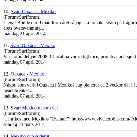
10.
Svar: Oaxaca - Mexiko
(Forum/Surfforum)
Tjena! Bodde där 9 mån förra året så jag ska försöka svara på frågorn
årets översvämning ...
måndag 21 april 2014
11.
Svar: Oaxaca - Mexiko
(Forum/Surfforum)
Var i området jan 2008. Chacahua var riktigt nice, primitivs och sjukt 
måndag 07 april 2014
12.
Oaxaca - Mexiko
(Forum/Surfforum)
Någon som varit i Oaxaca i
Mexiko
? Jag planerar ca 2 veckor där i J
beachbreaket ...
måndag 07 april 2014
13.
Svar: Mexico ni som vet
(Forum/Surfforum)
... inrikes med
Mexiko
s "Ryanair": https://www.vivaaerobus.com/ Alter
söndag 23 mars 2014
14.
Mexiko och soderut!