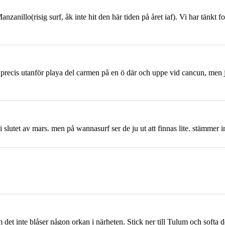
anzanillo(risig surf, åk inte hit den här tiden på året iaf). Vi har tän
ts precis utanför playa del carmen på en ö där och uppe vid cancun, men 
slutet av mars. men på wannasurf ser de ju ut att finnas lite. stämmer i
m det inte blåser någon orkan i närheten. Stick ner till Tulum och softa d