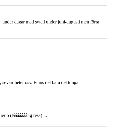
0+ under dagar med swell under juni-augusti men förra
s, sevärdheter osv. Finns det bara det tunga
erto (láááááááng resa) ...