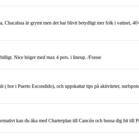
a, Chacahua är grymt men det har blivit betydligt mer folk i vattnet, 4
billigt. Nice höger med max 4 pers. i lineup. /Frasse
uli ( bor i Puerto Escondido), och uppskattar tips på aktiviteter, surfspot
nativt kan du áka med Charterplan till Cancún och bussa dig hit till Pu