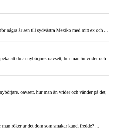
 för några år sen till sydvästra
Mexiko
med mitt ex och ...
 påpeka att du är nybörjare. oavsett, hur man än vrider och
är nybörjare. oavsett, hur man än vrider och vänder på det,
r man röker ar det dom som smakar kanel fredde? ...