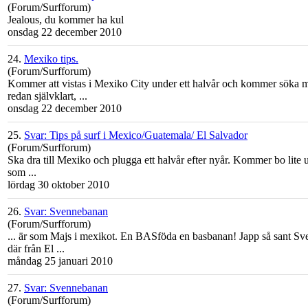
(Forum/Surfforum)
Jealous, du kommer ha kul
onsdag 22 december 2010
24.
Mexiko tips.
(Forum/Surfforum)
Kommer att vistas i
Mexiko
City under ett halvår och kommer söka mig
redan självklart, ...
onsdag 22 december 2010
25.
Svar: Tips på surf i Mexico/Guatemala/ El Salvador
(Forum/Surfforum)
Ska dra till
Mexiko
och plugga ett halvår efter nyår. Kommer bo lite 
som ...
lördag 30 oktober 2010
26.
Svar: Svennebanan
(Forum/Surfforum)
... är som Majs i
mexiko
t. En BASföda en basbanan! Japp så sant Sve
där från El ...
måndag 25 januari 2010
27.
Svar: Svennebanan
(Forum/Surfforum)