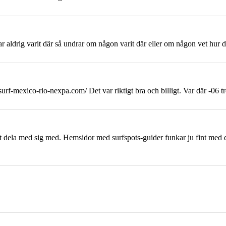
r aldrig varit där så undrar om någon varit där eller om någon vet hur de 
urf-mexico-rio-nexpa.com/ Det var riktigt bra och billigt. Var där -06 tr
att dela med sig med. Hemsidor med surfspots-guider funkar ju fint med de