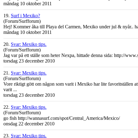
måndag 10 oktober 2011
19.
Surf i Mexiko?
(Forum/Surfforum)
Hej! Kommer åka till Playa del Carmen,
Mexiko
under jul & nyår.. ha
måndag 10 oktober 2011
20.
Svar: Mexiko tips.
(Forum/Surfforum)
Jag var på ett ställe som heter Nexpa, hittade denna sida: http://www.s
torsdag 23 december 2010
21.
Svar: Mexiko tips.
(Forum/Surfforum)
Vore riktigt gött om någon som varit i
Mexiko
har lite favoritställen 
varit ...
torsdag 23 december 2010
22.
Svar: Mexiko tips.
(Forum/Surfforum)
go fish http://wannasurf.com/spot/Central_America/Mexico/
onsdag 22 december 2010
23.
Svar: Mexiko tips.