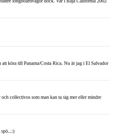
 bättre longboardvågor dock. Var i Baja California 2002
 att köra till Panama/Costa Rica. Nu är jag i El Salvador
ar och collectivos som man kan ta sig mer eller mindre
spö...:)