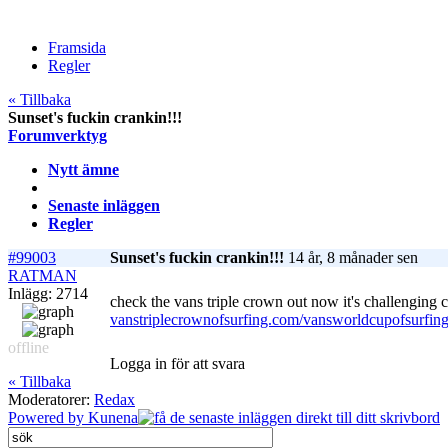
Framsida
Regler
« Tillbaka
Sunset's fuckin crankin!!!
Forumverktyg
Nytt ämne
Senaste inläggen
Regler
#99003
Sunset's fuckin crankin!!!
14 år, 8 månader sen
RATMAN
Inlägg: 2714
check the vans triple crown out now it's challenging 
vanstriplecrownofsurfing.com/vansworldcupofsurfing
offline
Logga in för att svara
« Tillbaka
Moderatorer:
Redax
Powered by
Kunena