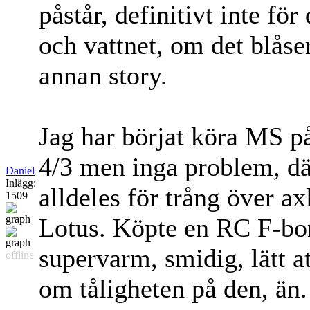
påstår, definitivt inte fö
och vattnet, om det blåser
annan story.
Jag har börjat köra MS p
4/3 men inga problem, dä
Daniel
Inlägg:
alldeles för trång över ax
1509
Lotus. Köpte en RC F-bom
supervarm, smidig, lätt at
offline
om tåligheten på den, än.