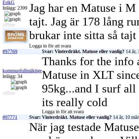
ErikG
Jag har en Matuse i M 
Inlägg: 2399
tajt. Jag är 178 lång r
offline
brukar inte sitta så tajt
Logga in för att svara
#97769
Svar: Vinterdräkt. Matuse eller vanlig?
14 år,
Thanks for the info 
kommunfullmäktige
Matuse in XLT sinc
Inlägg: 34
95kg...and I surf al
offline
its really cold
Logga in för att svara
#97771
Svar: Vinterdräkt. Matuse eller vanlig?
14 år, 10 mån
När jag testade Matuse 