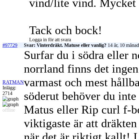
vind/lite vind. Mycket 
Tack och bock!
Logga in för att svara
#97729
Svar: Vinterdräkt. Matuse eller vanlig?
14 år, 10 månad
Surfar du i södra eller 
norrland finns det ingen
varmast och mest hållb
RATMAN
Inlägg:
söderut behöver du int
2714
Matus eller Rip curl f-
offline
viktigaste är att dräkte
när det är riktigt kallt! 