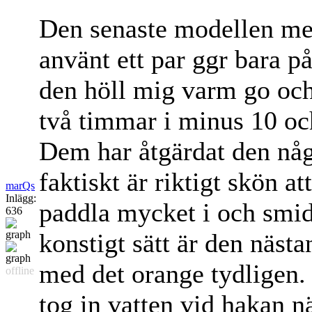
Den senaste modellen med
använt ett par ggr bara p
den höll mig varm go oc
två timmar i minus 10 och
Dem har åtgärdat den nå
faktiskt är riktigt skön att
marQs
Inlägg:
paddla mycket i och smid
636
konstigt sätt är den nästan
med det orange tydligen. 
offline
tog in vatten vid hakan