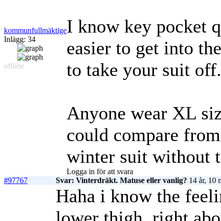
I know key pocket q
kommunfullmäktige
Inlägg: 34
easier to get into t
to take your suit off.
offline
Anyone wear XL siz
could compare from
winter suit without t
Logga in för att svara
#97767
Svar: Vinterdräkt. Matuse eller vanlig?
14 år, 10 
Haha i know the feel
lower thigh, right abo