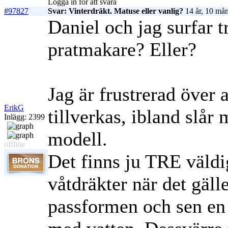
Logga in för att svara
#97827
Svar: Vinterdräkt. Matuse eller vanlig?
14 år, 10 mån
Daniel och jag surfar t
pratmakare? Eller?
Jag är frustrerad över 
ErikG
tillverkas, ibland slår
Inlägg: 2399
modell.
offline
Det finns ju TRE väldig
våtdräkter när det gälle
passformen och sen en 