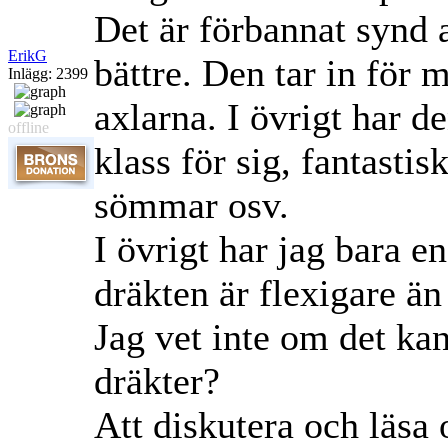
Det är förbannat synd 
ErikG
bättre. Den tar in för 
Inlägg: 2399
axlarna. I övrigt har 
offline
klass för sig, fantastis
sömmar osv.
I övrigt har jag bara 
dräkten är flexigare än
Jag vet inte om det ka
dräkter?
Att diskutera och läsa 