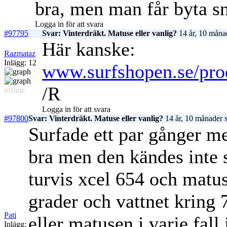
bra, men man får byta sn
Logga in för att svara
#97795
Svar: Vinterdräkt. Matuse eller vanlig?
14 år, 10 måna
Här kanske:
Razmataz
Inlägg: 12
www.surfshopen.se/pro
/R
offline
Logga in för att svara
#97800
Svar: Vinterdräkt. Matuse eller vanlig?
14 år, 10 månader 
Surfade ett par gånger m
bra men den kändes inte 
turvis xcel 654 och matu
grader och vattnet kring 
Pati
eller matusen i varje fal
Inlägg: