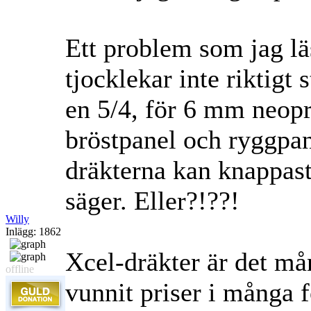
Ett problem som jag lä
tjocklekar inte riktigt
en 5/4, för 6 mm neopr
bröstpanel och ryggpan
dräkterna kan knappast
säger. Eller?!??!
Willy
Inlägg: 1862
Xcel-dräkter är det må
offline
vunnit priser i många f