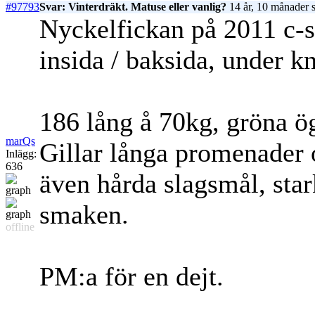
#97793
Svar: Vinterdräkt. Matuse eller vanlig?
14 år, 10 månader 
Nyckelfickan på 2011 c-s
insida / baksida, under kn
186 lång å 70kg, gröna ög
marQs
Gillar långa promenader
Inlägg:
636
även hårda slagsmål, star
smaken.
offline
PM:a för en dejt.