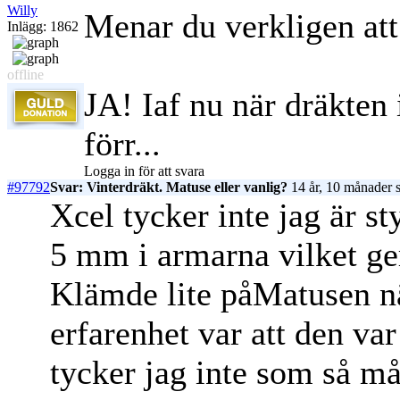
Willy
Menar du verkligen att
Inlägg: 1862
offline
JA! Iaf nu när dräkten 
förr...
Logga in för att svara
#97792
Svar: Vinterdräkt. Matuse eller vanlig?
14 år, 10 månader 
Xcel tycker inte jag är st
5 mm i armarna vilket ge
Klämde lite påMatusen nä
erfarenhet var att den var
tycker jag inte som så må