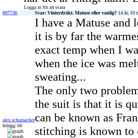
Logga in för att svara
#97736
Svar: Vinterdräkt. Matuse eller vanlig?
14 år, 10 
I have a Matuse and lo
it is by far the warme
exact temp when I was 
when the ice was melt
sweating...
The only two problem
the suit is that it is 
can be known as Frank
alex.schumacher
Inlägg: 60
stitching is known t