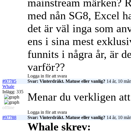
mainstream märken? Rip
med nån SG8, Excel ha
det är väl inga som a
ens i sina mest exklusi
funnits i några år, är 
varför??
Logga in för att svara
#97785
Svar: Vinterdräkt. Matuse eller vanlig?
14 år, 10 mån
Whale
Inlägg: 335
Menar du verkligen att
offline
Logga in för att svara
#97788
Svar: Vinterdräkt. Matuse eller vanlig?
14 år, 10 mån
Whale skrev: