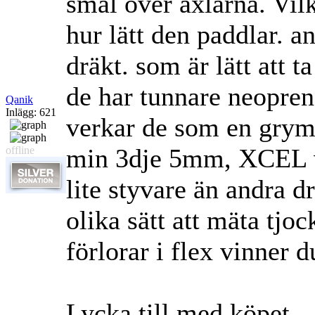
smal över axlarna. Vi
hur lätt den paddlar. 
dräkt. som är lätt att 
de har tunnare neopre
Qanik
Inlägg: 621
verkar de som en grym d
min 3dje 5mm, XCEL v
offline
lite styvare än andra
olika sätt att mäta tjo
förlorar i flex vinner d
Lycka till med köpet