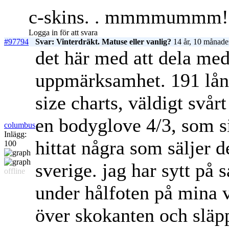
c-skins. . mmmmummm!
Logga in för att svara
#97794
Svar: Vinterdräkt. Matuse eller vanlig?
14 år, 10 månade
det här med att dela med
uppmärksamhet. 191 lång
size charts, väldigt svårt
en bodyglove 4/3, som si
columbus
Inlägg:
hittat några som säljer 
100
sverige. jag har sytt på
offline
under hålfoten på mina vå
över skokanten och släpp