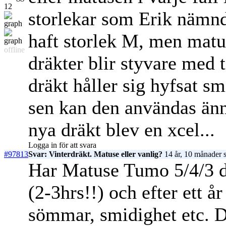
12
storlekar som Erik nämnde
haft storlek M, men matu
offline
dräkter blir styvare med 
dräkt håller sig hyfsat s
sen kan den användas änn
nya dräkt blev en xcel...
Logga in för att svara
#97813
Svar: Vinterdräkt. Matuse eller vanlig?
14 år, 10 månader 
Har Matuse Tumo 5/4/3 de
(2-3hrs!!) och efter ett å
sömmar, smidighet etc. D