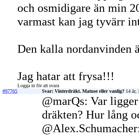
och osmidigare än min 20
varmast kan jag tyvärr in
Den kalla nordanvinden ä
Jag hatar att frysa!!!
Logga in för att svara
#97765
Svar: Vinterdräkt. Matuse eller vanlig?
14 år,
@marQs: Var ligger
dräkten? Hur lång o
@Alex.Schumacher: 