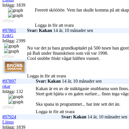
Inlägg: 1839
Feeeett sköööön
Vem fan skulle komma på att skap
offline
Logga in för att svara
#97861
Svar: Kakan
14 år, 10 månader sen
ErikG
Inlägg: 2399
Nu var det ju bara grundkapitalet på 500 tusen han gjord
på Bali under finanskrisen som väl var 1998.
offline
Cool snubbe friskt vågat hälften vunnet.
Logga in för att svara
#97897
Svar: Kakan
14 år, 10 månader sen
okar
Kakan är en av de mäktigaste snubbarna som finns.
Inlägg: 132
Stort gott hjärta o en galen surfare... finns inga v
Ska spana in programmet... har inte sett det än.
offline
Logga in för att svara
#97924
Svar: Kakan
14 år, 10 månader sen
Liinus
Inlägg: 1839