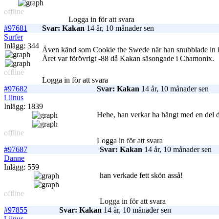
offline
Logga in för att svara
#97681
Svar: Kakan
14 år, 10 månader sen
Surfer
Inlägg: 344
Även känd som Cookie the Swede när han snubblade in i 
Året var förövrigt -88 då Kakan säsongade i Chamonix.
offline
Logga in för att svara
#97682
Svar: Kakan
14 år, 10 månader sen
Liinus
Inlägg: 1839
Hehe, han verkar ha hängt med en del
offline
Logga in för att svara
#97687
Svar: Kakan
14 år, 10 månader sen
Danne
Inlägg: 559
han verkade fett skön asså!
offline
Logga in för att svara
#97855
Svar: Kakan
14 år, 10 månader sen
Liinus