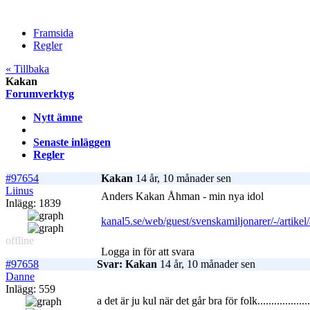
Framsida
Regler
« Tillbaka
Kakan
Forumverktyg
Nytt ämne
Senaste inläggen
Regler
#97654
Kakan
14 år, 10 månader sen
Liinus
Anders Kakan Åhman - min nya idol
Inlägg: 1839
kanal5.se/web/guest/svenskamiljonarer/-/artik
offline
Logga in för att svara
#97658
Svar: Kakan
14 år, 10 månader sen
Danne
Inlägg: 559
a det är ju kul när det går bra för folk.................