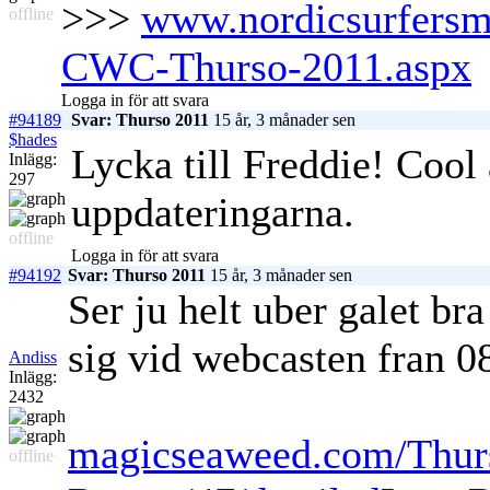
>>>
www.nordicsurfersma
offline
CWC-Thurso-2011.aspx
Logga in för att svara
#94189
Svar: Thurso 2011
15 år, 3 månader sen
$hades
Lycka till Freddie! Cool
Inlägg:
297
uppdateringarna.
offline
Logga in för att svara
#94192
Svar: Thurso 2011
15 år, 3 månader sen
Ser ju helt uber galet bra
sig vid webcasten fran 0
Andiss
Inlägg:
2432
magicseaweed.com/Thurs
offline