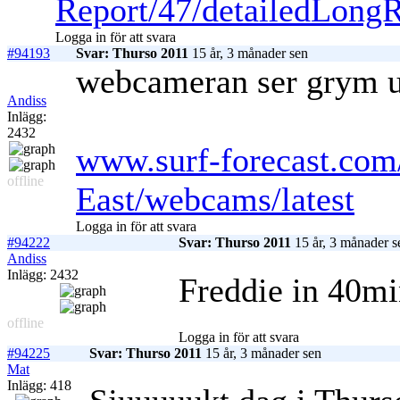
Report/47/detailedLongR
Logga in för att svara
#94193
Svar: Thurso 2011
15 år, 3 månader sen
webcameran ser grym u
Andiss
Inlägg:
2432
www.surf-forecast.com
offline
East/webcams/latest
Logga in för att svara
#94222
Svar: Thurso 2011
15 år, 3 månader s
Andiss
Inlägg: 2432
Freddie in 40mi
offline
Logga in för att svara
#94225
Svar: Thurso 2011
15 år, 3 månader sen
Mat
Inlägg: 418