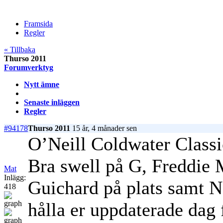
Framsida
Regler
« Tillbaka
Thurso 2011
Forumverktyg
Nytt ämne
Senaste inläggen
Regler
#94178
Thurso 2011
15 år, 4 månader sen
O’Neill Coldwater Classic
Bra swell på G, Freddie 
Mat
Inlägg:
Guichard på plats samt 
418
hålla er uppdaterade dag 