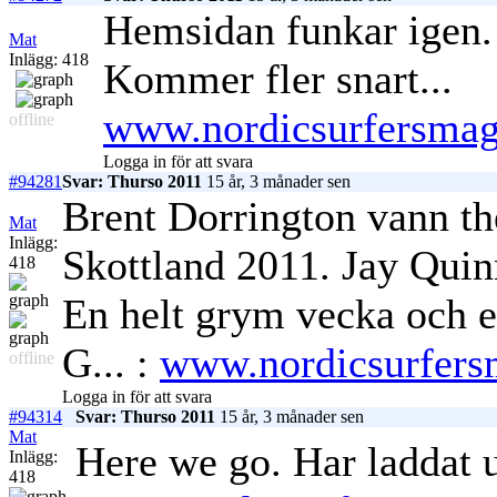
Hemsidan funkar igen. 
Mat
Inlägg: 418
Kommer fler snart...
www.nordicsurfersmag
offline
Logga in för att svara
#94281
Svar: Thurso 2011
15 år, 3 månader sen
Brent Dorrington vann th
Mat
Inlägg:
Skottland 2011. Jay Quin
418
En helt grym vecka och en
G... :
www.nordicsurfers
offline
Logga in för att svara
#94314
Svar: Thurso 2011
15 år, 3 månader sen
Mat
Here we go. Har laddat up
Inlägg:
418