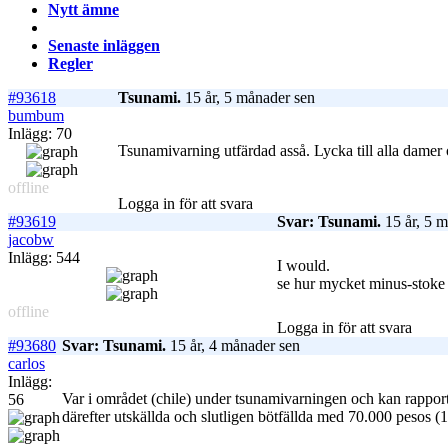
Nytt ämne
Senaste inläggen
Regler
#93618
Tsunami.
15 år, 5 månader sen
bumbum
Inlägg: 70
Tsunamivarning utfärdad asså. Lycka till alla damer o
offline
Logga in för att svara
#93619
Svar: Tsunami.
15 år, 5 m
jacobw
Inlägg: 544
I would.
se hur mycket minus-stoke j
offline
Logga in för att svara
#93680
Svar: Tsunami.
15 år, 4 månader sen
carlos
Inlägg:
Var i området (chile) under tsunamivarningen och kan rapporter
56
därefter utskällda och slutligen bötfällda med 70.000 pesos (