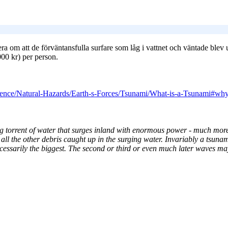
 om att de förväntansfulla surfare som låg i vattnet och väntade blev uta
000 kr) per person.
nce/Natural-Hazards/Earth-s-Forces/Tsunami/What-is-a-Tsunami#wh
ing torrent of water that surges inland with enormous power - much mor
 all the other debris caught up in the surging water. Invariably a tsunam
 necessarily the biggest. The second or third or even much later waves m