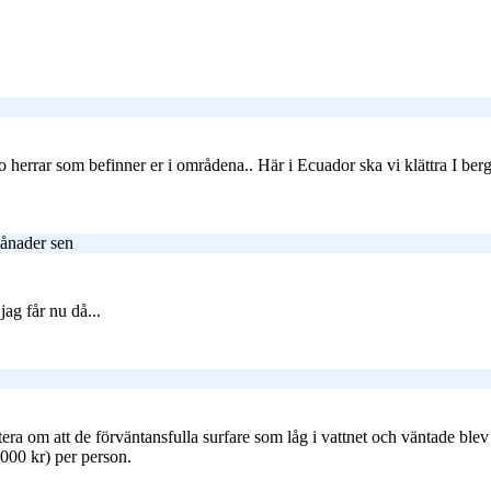
 herrar som befinner er i områdena.. Här i Ecuador ska vi klättra I berg
ånader sen
ag får nu då...
a om att de förväntansfulla surfare som låg i vattnet och väntade blev ut
1000 kr) per person.