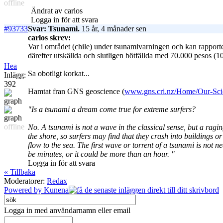
offline
Ändrat av carlos
Logga in för att svara
#93733
Svar: Tsunami.
15 år, 4 månader sen
carlos skrev:
Var i området (chile) under tsunamivarningen och kan rapportera
därefter utskällda och slutligen bötfällda med 70.000 pesos (1
Hea
Sa obotligt korkat...
Inlägg:
392
Hamtat fran GNS geoscience (
www.gns.cri.nz/Home/Our-Scie
"Is a tsunami a dream come true for extreme surfers?
offline
No. A tsunami is not a wave in the classical sense, but a rag
the shore, so surfers may find that they crash into buildings or
flow to the sea. The first wave or torrent of a tsunami is not
be minutes, or it could be more than an hour. "
Logga in för att svara
« Tillbaka
Moderatorer:
Redax
Powered by
Kunena
Logga in med användarnamn eller email