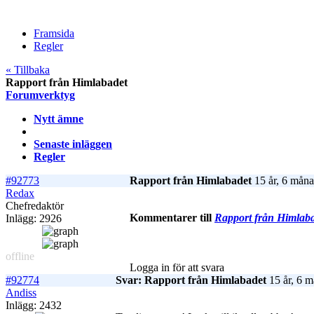
Framsida
Regler
« Tillbaka
Rapport från Himlabadet
Forumverktyg
Nytt ämne
Senaste inläggen
Regler
#92773
Rapport från Himlabadet
15 år, 6 måna
Redax
Chefredaktör
Kommentarer till
Rapport från Himlab
Inlägg: 2926
offline
Logga in för att svara
#92774
Svar: Rapport från Himlabadet
15 år, 6 m
Andiss
Inlägg: 2432