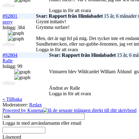
offline
Logga in för att svara
#92801
Svar: Rapport från Himlabadet
15 år, 6 månader 
Grymt initiativ!
perry
Grymma surfare!
Inlägg: 384
Men, det är ngt fel på mig. Det rycker inte ett endas
Sundhetstecken, eller sur-gubbe-fenomen, jag vet in
offline
Logga in för att svara
#92804
Svar: Rapport från Himlabadet
15 år, 6 må
Ralle
Inlägg: 99
Vinnaren blev Wildcardet William Åhlund
gra
offline
Ändrat av Ralle
Logga in för att svara
« Tillbaka
Moderatorer:
Redax
Powered by
Kunena
Logga in med användarnamn eller email
Lösenord