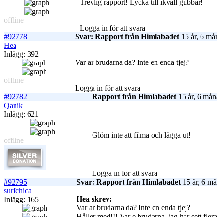
Trevlig rapport! Lycka till ikvall gubbar!
offline
Logga in för att svara
#92778
Svar: Rapport från Himlabadet
15 år, 6 må
Hea
Inlägg: 392
Var ar brudarna da? Inte en enda tjej?
offline
Logga in för att svara
#92782
Rapport från Himlabadet
15 år, 6 mån
Qanik
Inlägg: 621
Glöm inte att filma och lägga ut!
offline
Logga in för att svara
#92795
Svar: Rapport från Himlabadet
15 år, 6 må
surfchica
Hea skrev:
Inlägg: 165
Var ar brudarna da? Inte en enda tjej?
Håller med!!! Var e brudarna, jag har sett fl