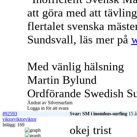
att göra med att tävli
flertalet svenska mäst
Sundsvall, läs mer på
w
Med vänlig hälsning
Martin Bylund
Ordförande Swedish Su
Ändrat av Silversurfarn
Logga in för att svara
#92593
Svar: SM i inomhus-surfing
15 å
viktorviktorviktor
Inlägg: 169
okej trist