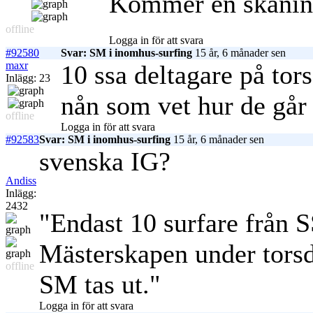
Kommer en skanin
offline
Logga in för att svara
#92580
Svar: SM i inomhus-surfing
15 år, 6 månader sen
maxr
10 ssa deltagare på tor
Inlägg: 23
nån som vet hur de går 
offline
Logga in för att svara
#92583
Svar: SM i inomhus-surfing
15 år, 6 månader sen
svenska IG?
Andiss
Inlägg:
2432
"Endast 10 surfare från 
Mästerskapen under torsda
offline
SM tas ut."
Logga in för att svara