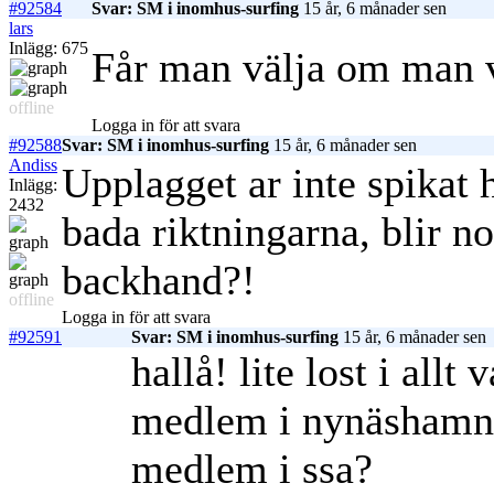
#92584
Svar: SM i inomhus-surfing
15 år, 6 månader sen
lars
Inlägg: 675
Får man välja om man vi
offline
Logga in för att svara
#92588
Svar: SM i inomhus-surfing
15 år, 6 månader sen
Andiss
Upplagget ar inte spikat
Inlägg:
2432
bada riktningarna, blir 
backhand?!
offline
Logga in för att svara
#92591
Svar: SM i inomhus-surfing
15 år, 6 månader sen
hallå! lite lost i allt
medlem i nynäshamns 
medlem i ssa?