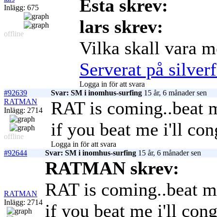
Esta skrev:
Inlägg: 675
lars skrev:
offline
Vilka skall vara 
Serverat på silverf
Logga in för att svara
#92639
Svar: SM i inomhus-surfing
15 år, 6 månader sen
RATMAN
RAT is coming..beat m
Inlägg: 2714
if you beat me i'll co
offline
Logga in för att svara
#92644
Svar: SM i inomhus-surfing
15 år, 6 månader sen
RATMAN skrev:
RAT is coming..beat me
RATMAN
Inlägg: 2714
if you beat me i'll co