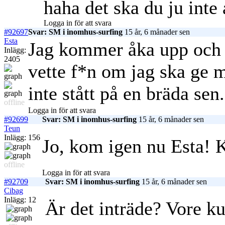
haha det ska du ju inte
Logga in för att svara
#92697
Svar: SM i inomhus-surfing
15 år, 6 månader sen
Esta
Jag kommer åka upp och
Inlägg:
2405
vette f*n om jag ska ge m
inte stått på en bräda sen.
offline
Logga in för att svara
#92699
Svar: SM i inomhus-surfing
15 år, 6 månader sen
Teun
Inlägg: 156
Jo, kom igen nu Esta! K
offline
Logga in för att svara
#92709
Svar: SM i inomhus-surfing
15 år, 6 månader sen
Cibag
Inlägg: 12
Är det inträde? Vore kul