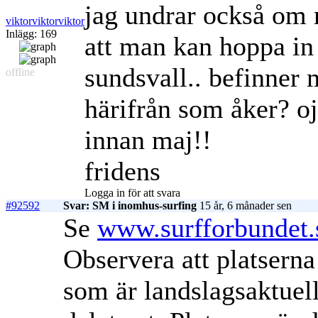
jag undrar också om
viktorviktorviktor
Inlägg: 169
att man kan hoppa in 
sundsvall.. befinner 
offline
härifrån som åker? oj
innan maj!!
fridens
Logga in för att svara
#92592
Svar: SM i inomhus-surfing
15 år, 6 månader sen
Se
www.surfforbundet.
Observera att platserna
som är landslagsaktuell