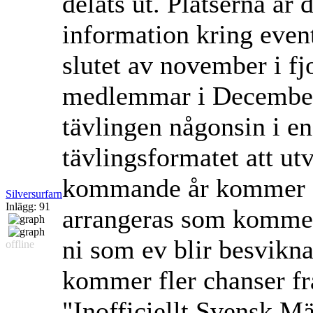
delats ut. Platserna är 
information kring even
slutet av november i fj
medlemmar i December 
tävlingen någonsin i e
tävlingsformatet att ut
kommande år kommer säk
Silversurfarn
Inlägg: 91
arrangeras som kommer 
ni som ev blir besvikna 
offline
kommer fler chanser fra
"Inofficiellt Svensk M