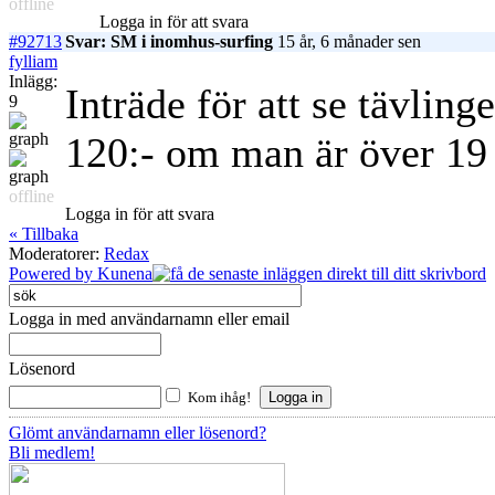
offline
Logga in för att svara
#92713
Svar: SM i inomhus-surfing
15 år, 6 månader sen
fylliam
Inlägg:
Inträde för att se tävling
9
120:- om man är över 19
offline
Logga in för att svara
« Tillbaka
Moderatorer:
Redax
Powered by
Kunena
Logga in med användarnamn eller email
Lösenord
Kom ihåg!
Glömt användarnamn eller lösenord?
Bli medlem!