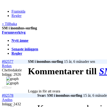
Framsida
Regler
« Tillbaka
SM i inomhus-surfing
Forumverktyg
Nytt ämne
Senaste inläggen
Regler
#92577
SM i inomhus-surfing
15 år, 6 månader sen
Redax
Kommentarer till
S
Chefredaktör
Inlägg: 2926
offline
Logga in för att svara
#92578
Svar: SM i inomhus-surfing
15 år, 6 månade
Andiss
Inlägg: 2432