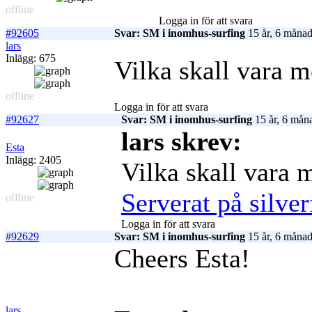
offline
Logga in för att svara
#92605
Svar: SM i inomhus-surfing
15 år, 6 månad
lars
Inlägg: 675
Vilka skall vara 
offline
Logga in för att svara
#92627
Svar: SM i inomhus-surfing
15 år, 6 mån
lars skrev:
Esta
Inlägg: 2405
Vilka skall vara 
Serverat på silverf
offline
Logga in för att svara
#92629
Svar: SM i inomhus-surfing
15 år, 6 månad
Cheers Esta!
lars