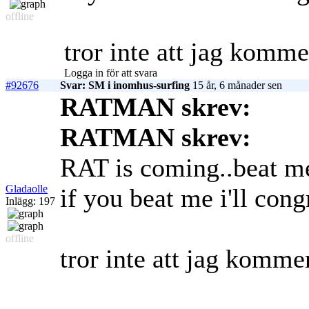
offline
tror inte att jag kommer
Logga in för att svara
#92676
Svar: SM i inomhus-surfing
15 år, 6 månader sen
RATMAN skrev:
RATMAN skrev:
RAT is coming..beat me
Gladaolle
if you beat me i'll con
Inlägg: 197
offline
tror inte att jag kommer 