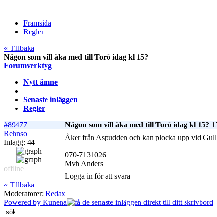
Framsida
Regler
« Tillbaka
Någon som vill åka med till Torö idag kl 15?
Forumverktyg
Nytt ämne
Senaste inläggen
Regler
#89477
Någon som vill åka med till Torö idag kl 15?
15
Rehnso
Åker från Aspudden och kan plocka upp vid Gull
Inlägg: 44
070-7131026
Mvh Anders
offline
Logga in för att svara
« Tillbaka
Moderatorer:
Redax
Powered by
Kunena