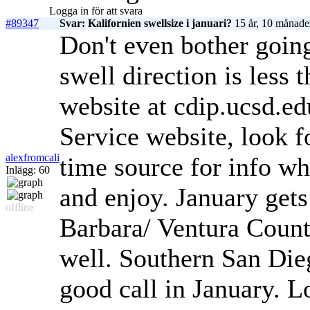
Logga in för att svara
#89347
Svar: Kalifornien swellsize i januari?
15 år, 10 månade
Don't even bother goin
swell direction is less
website at cdip.ucsd.ed
Service website, look fo
alexfromcali
time source for info wh
Inlägg: 60
and enjoy. January gets
offline
Barbara/ Ventura County
well. Southern San Die
good call in January. L