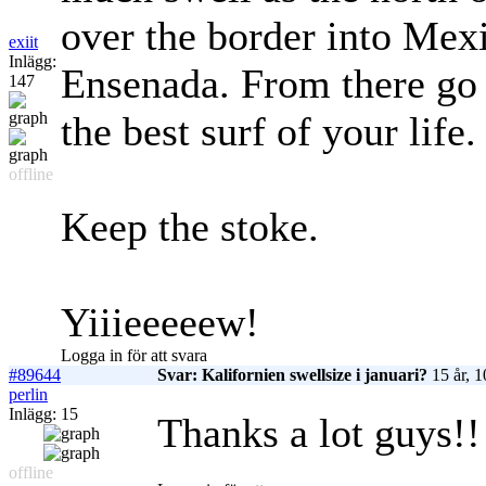
over the border into Mex
exiit
Inlägg:
Ensenada. From there go
147
the best surf of your life.
offline
Keep the stoke.
Yiiieeeeew!
Logga in för att svara
#89644
Svar: Kalifornien swellsize i januari?
15 år, 
perlin
Inlägg: 15
Thanks a lot guys!!
offline