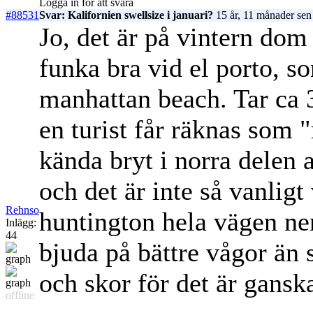
Logga in för att svara
#88531
Svar: Kalifornien swellsize i januari?
15 år, 11 månader sen
Jo, det är på vintern dom
funka bra vid el porto, s
manhattan beach. Tar ca 
en turist får räknas som 
kända bryt i norra delen 
och det är inte så vanligt
Rehnso
huntington hela vägen ner
Inlägg:
44
bjuda på bättre vågor än
och skor för det är ganska 
offline