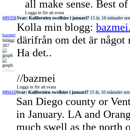
all make sense. Best of
Logga in för att svara
#89358
Svar: Kalifornien swellsize i januari?
15 år, 10 månader se
Kolla min blogg:
bazmei.
bazmei
därifrån om det är något
Inlägg:
307
Ha det..
offline
//bazmei
Logga in för att svara
#89410
Svar: Kalifornien swellsize i januari?
15 år, 10 månader sen
San Diego county or Vent
in January. LA and Orang
much swell as the north o