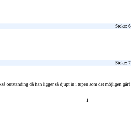
Stoke: 6
Stoke: 7
å outstanding då han ligger så djupt in i tupen som det möjligen går!
1