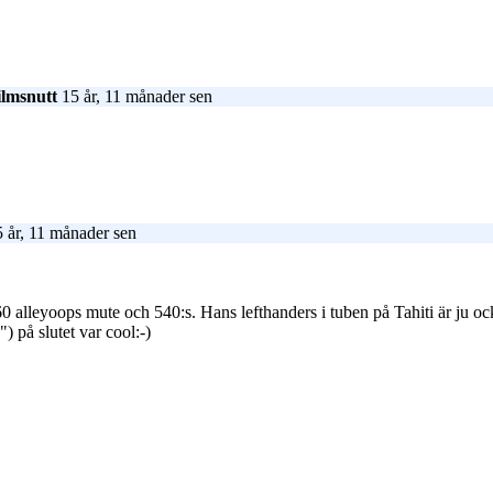
ilmsnutt
15 år, 11 månader sen
 år, 11 månader sen
lleyoops mute och 540:s. Hans lefthanders i tuben på Tahiti är ju ocks
") på slutet var cool:-)