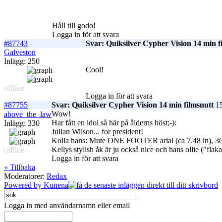
Håll till godo!
Logga in för att svara
#87743
Svar: Quiksilver Cypher Vision 14 min f
Galveston
Inlägg: 250
Cool!
offline
Logga in för att svara
#87755
Svar: Quiksilver Cypher Vision 14 min filmsnutt
15
Wow!
above_the_law
Har fått en idol så här på ålderns höst;-):
Inlägg: 330
Julian Wilson... for president!
Kolla hans: Mute ONE FOOTER arial (ca 7.48 in), 360 a
Kellys stylish åk är ju också nice och hans ollie ("flaka
offline
Logga in för att svara
« Tillbaka
Moderatorer:
Redax
Powered by
Kunena
Logga in med användarnamn eller email